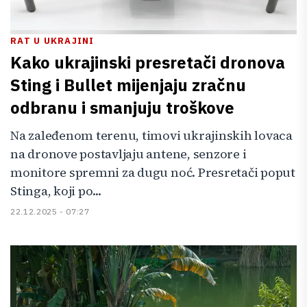
RAT U UKRAJINI
Kako ukrajinski presretači dronova
Sting i Bullet mijenjaju zračnu
odbranu i smanjuju troškove
Na zaleđenom terenu, timovi ukrajinskih lovaca
na dronove postavljaju antene, senzore i
monitore spremni za dugu noć. Presretači poput
Stinga, koji po...
22.12.2025 - 07:27