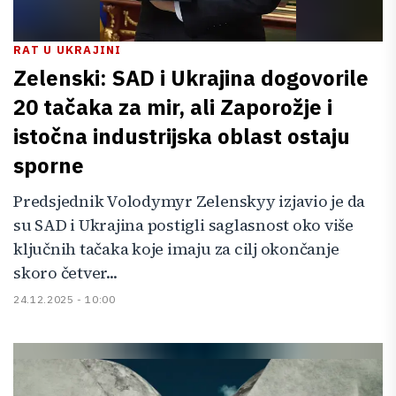
RAT U UKRAJINI
Zelenski: SAD i Ukrajina dogovorile
20 tačaka za mir, ali Zaporožje i
istočna industrijska oblast ostaju
sporne
Predsjednik Volodymyr Zelenskyy izjavio je da
su SAD i Ukrajina postigli saglasnost oko više
ključnih tačaka koje imaju za cilj okončanje
skoro četver...
24.12.2025 - 10:00