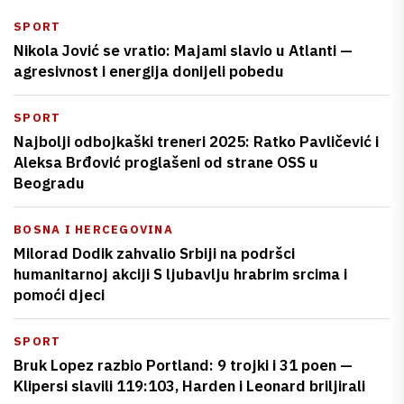
SPORT
Nikola Jović se vratio: Majami slavio u Atlanti —
agresivnost i energija donijeli pobedu
SPORT
Najbolji odbojkaški treneri 2025: Ratko Pavličević i
Aleksa Brđović proglašeni od strane OSS u
Beogradu
BOSNA I HERCEGOVINA
Milorad Dodik zahvalio Srbiji na podršci
humanitarnoj akciji S ljubavlju hrabrim srcima i
pomoći djeci
SPORT
Bruk Lopez razbio Portland: 9 trojki i 31 poen —
Klipersi slavili 119:103, Harden i Leonard briljirali