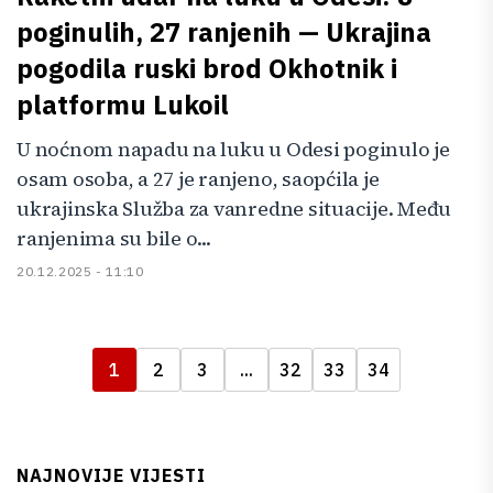
poginulih, 27 ranjenih — Ukrajina
pogodila ruski brod Okhotnik i
platformu Lukoil
U noćnom napadu na luku u Odesi poginulo je
osam osoba, a 27 je ranjeno, saopćila je
ukrajinska Služba za vanredne situacije. Među
ranjenima su bile o...
20.12.2025 - 11:10
1
2
3
...
32
33
34
NAJNOVIJE VIJESTI