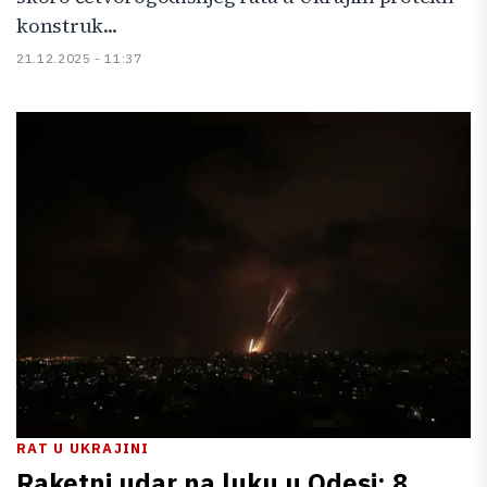
konstruk...
21.12.2025 - 11:37
RAT U UKRAJINI
Raketni udar na luku u Odesi: 8