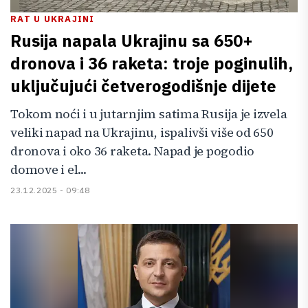
RAT U UKRAJINI
Rusija napala Ukrajinu sa 650+
dronova i 36 raketa: troje poginulih,
uključujući četverogodišnje dijete
Tokom noći i u jutarnjim satima Rusija je izvela
veliki napad na Ukrajinu, ispalivši više od 650
dronova i oko 36 raketa. Napad je pogodio
domove i el...
23.12.2025 - 09:48