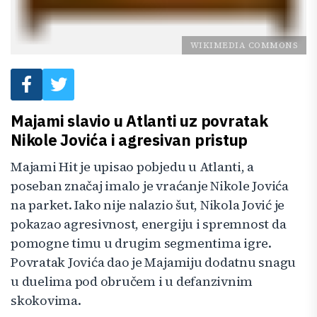
WIKIMEDIA COMMONS
Majami slavio u Atlanti uz povratak
Nikole Jovića i agresivan pristup
Majami Hit je upisao pobjedu u Atlanti, a
poseban značaj imalo je vraćanje Nikole Jovića
na parket. Iako nije nalazio šut, Nikola Jović je
pokazao agresivnost, energiju i spremnost da
pomogne timu u drugim segmentima igre.
Povratak Jovića dao je Majamiju dodatnu snagu
u duelima pod obručem i u defanzivnim
skokovima.