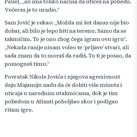
Pauel, „ali ima toliko načina da utičeš na pobedu.
Večeras je to uradio.“
Sam Jović je rekao: „Možda mi šut danas nije bio
dobar, ali bilo je lepo biti na terenu. Samo da se
takmičim. To je ono zbog čega igram ovu igru“.
„Nekada ranije nisam voleo te ‘prljave’ stvari, ali
sada znam da to moraš da radiš. To ti je posao, da
pomogneš timu.“
Povratak Nikole Jovića i njegova agresivnost
daju Majamiju nadu da će dobiti više minuta i
uticaja u narednim utakmicama, dok je tim
pobedom u Atlanti poboljšao skor i podigao
ritam igre.