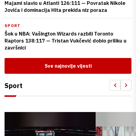
Majami slavio u Atlanti 126:111 — Povratak Nikole
Jovića i dominacija Hita prekida niz poraza
SPORT
Šok u NBA: Vašington Wizards razbili Toronto
Raptors 138:117 — Tristan Vukčević dobio priliku u
završnici
Sve najnovije vijesti
Sport