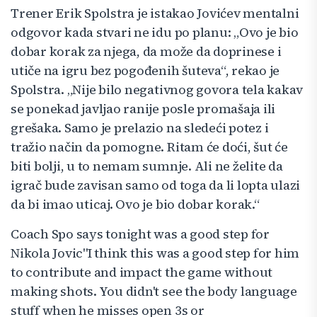
Trener Erik Spolstra je istakao Jovićev mentalni
odgovor kada stvari ne idu po planu: „Ovo je bio
dobar korak za njega, da može da doprinese i
utiče na igru bez pogođenih šuteva“, rekao je
Spolstra. „Nije bilo negativnog govora tela kakav
se ponekad javljao ranije posle promašaja ili
grešaka. Samo je prelazio na sledeći potez i
tražio način da pomogne. Ritam će doći, šut će
biti bolji, u to nemam sumnje. Ali ne želite da
igrač bude zavisan samo od toga da li lopta ulazi
da bi imao uticaj. Ovo je bio dobar korak.“
Coach Spo says tonight was a good step for
Nikola Jovic"I think this was a good step for him
to contribute and impact the game without
making shots. You didn't see the body language
stuff when he misses open 3s or