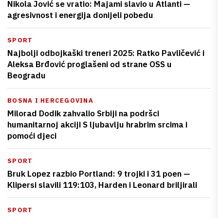
Nikola Jović se vratio: Majami slavio u Atlanti —
agresivnost i energija donijeli pobedu
SPORT
Najbolji odbojkaški treneri 2025: Ratko Pavličević i
Aleksa Brđović proglašeni od strane OSS u
Beogradu
BOSNA I HERCEGOVINA
Milorad Dodik zahvalio Srbiji na podršci
humanitarnoj akciji S ljubavlju hrabrim srcima i
pomoći djeci
SPORT
Bruk Lopez razbio Portland: 9 trojki i 31 poen —
Klipersi slavili 119:103, Harden i Leonard briljirali
SPORT