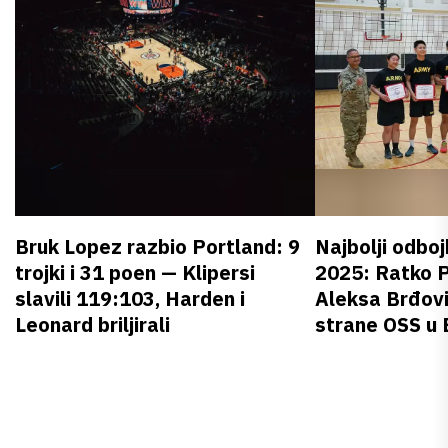
Bruk Lopez razbio Portland: 9
Najbolji odboj
trojki i 31 poen — Klipersi
2025: Ratko P
slavili 119:103, Harden i
Aleksa Brđovi
Leonard briljirali
strane OSS u