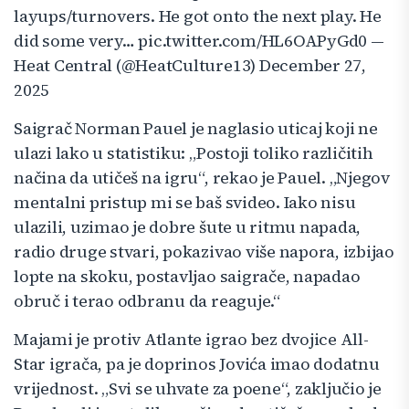
layups/turnovers. He got onto the next play. He
did some very… pic.twitter.com/HL6OAPyGd0 —
Heat Central (@HeatCulture13) December 27,
2025
Saigrač Norman Pauel je naglasio uticaj koji ne
ulazi lako u statistiku: „Postoji toliko različitih
načina da utičeš na igru“, rekao je Pauel. „Njegov
mentalni pristup mi se baš svideo. Iako nisu
ulazili, uzimao je dobre šute u ritmu napada,
radio druge stvari, pokazivao više napora, izbijao
lopte na skoku, postavljao saigrače, napadao
obruč i terao odbranu da reaguje.“
Majami je protiv Atlante igrao bez dvojice All-
Star igrača, pa je doprinos Jovića imao dodatnu
vrijednost. „Svi se uhvate za poene“, zaključio je