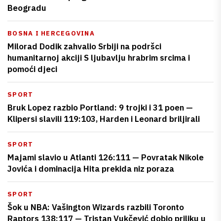
Beogradu
BOSNA I HERCEGOVINA
Milorad Dodik zahvalio Srbiji na podršci
humanitarnoj akciji S ljubavlju hrabrim srcima i
pomoći djeci
SPORT
Bruk Lopez razbio Portland: 9 trojki i 31 poen —
Klipersi slavili 119:103, Harden i Leonard briljirali
SPORT
Majami slavio u Atlanti 126:111 — Povratak Nikole
Jovića i dominacija Hita prekida niz poraza
SPORT
Šok u NBA: Vašington Wizards razbili Toronto
Raptors 138:117 — Tristan Vukčević dobio priliku u