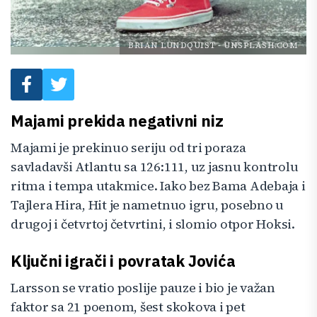
BRIAN LUNDQUIST
-
UNSPLASH.COM
Majami prekida negativni niz
Majami je prekinuo seriju od tri poraza
savladavši Atlantu sa 126:111, uz jasnu kontrolu
ritma i tempa utakmice. Iako bez Bama Adebaja i
Tajlera Hira, Hit je nametnuo igru, posebno u
drugoj i četvrtoj četvrtini, i slomio otpor Hoksi.
Ključni igrači i povratak Jovića
Larsson se vratio poslije pauze i bio je važan
faktor sa 21 poenom, šest skokova i pet