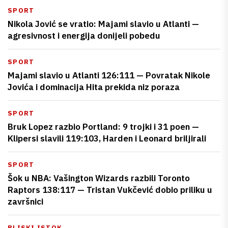
SPORT
Nikola Jović se vratio: Majami slavio u Atlanti —
agresivnost i energija donijeli pobedu
SPORT
Majami slavio u Atlanti 126:111 — Povratak Nikole
Jovića i dominacija Hita prekida niz poraza
SPORT
Bruk Lopez razbio Portland: 9 trojki i 31 poen —
Klipersi slavili 119:103, Harden i Leonard briljirali
SPORT
Šok u NBA: Vašington Wizards razbili Toronto
Raptors 138:117 — Tristan Vukčević dobio priliku u
završnici
BLISKI ISTOK