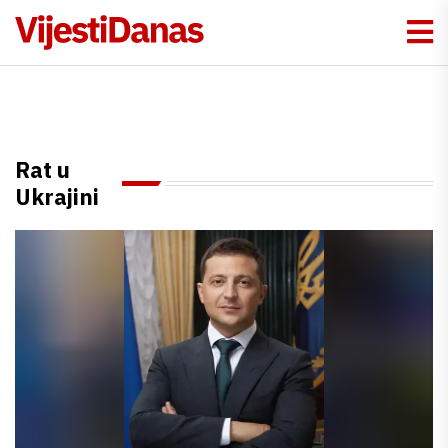
VijestiDanas - Najnovije
Rat u
Ukrajini