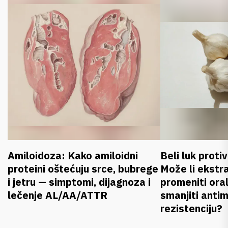
Amiloidoza: Kako amiloidni
Beli luk proti
proteini oštećuju srce, bubrege
Može li ekstr
i jetru — simptomi, dijagnoza i
promeniti oral
lečenje AL/AA/ATTR
smanjiti anti
rezistenciju?