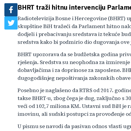
BHRT traži hitnu intervenciju Parlam
Radiotelevizija Bosne i Hercegovine (BHRT) 
skupštine BiH tražeći da Parlament hitno nal
dodjeli i prebacivanju sredstava iz tekuće bu
sredstva kako bi podmirio dio dugovanja ove 
BHRT upozorava da se budžetska godina priv
rješenja. Sredstva su neophodna za izmiren
dobavljačima i za doprinose za zaposlene. BHRT
dugogodišnjeg nepoštivanja zakonskih obavez
Posebno je naglašeno da RTRS od 2017. godin
takse BHRT-u, zbog čega je dug, zaključno s 
veći od 102,7 miliona KM. Ustavni sud BiH je 
imovinu, ali sudski postupci za provođenje od
U pismu se navodi da pasivan odnos vlasti ug