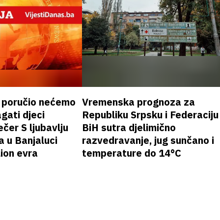
k poručio nećemo
Vremenska prognoza za
gati djeci
Republiku Srpsku i Federaciju
čer S ljubavlju
BiH sutra djelimično
a u Banjaluci
razvedravanje, jug sunčano i
lion evra
temperature do 14°C