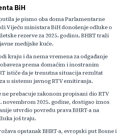
enta BiH
uputila je pismo oba doma Parlamentarne
oži Vijeću ministara BiH donošenje odluke o
džetske rezerve za 2025. godinu. BHRT traži
javne medijske kuće.
odi kraju i da nema vremena za odgađanje
je obaveza prema domaćim i inostranim
 ističe da je trenutna situacija rezultat
a u sistemu javnog RTV emitiranja.
e ne prebacuje zakonom propisani dio RTV
30. novembrom 2025. godine, dostigao iznos
ranije utvrdio povredu prava BHRT-a na
luka još traju.
rožava opstanak BHRT-a, evropski put Bosne i