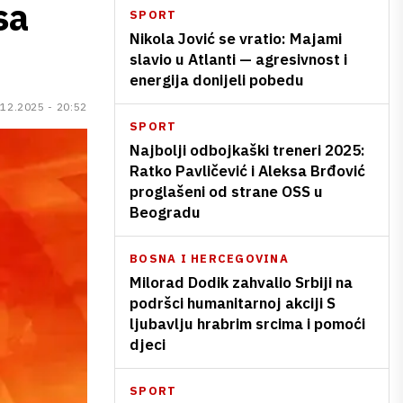
sa
SPORT
Nikola Jović se vratio: Majami
slavio u Atlanti — agresivnost i
energija donijeli pobedu
.12.2025 - 20:52
SPORT
Najbolji odbojkaški treneri 2025:
Ratko Pavličević i Aleksa Brđović
proglašeni od strane OSS u
Beogradu
BOSNA I HERCEGOVINA
Milorad Dodik zahvalio Srbiji na
podršci humanitarnoj akciji S
ljubavlju hrabrim srcima i pomoći
djeci
SPORT