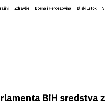
rajini
Zdravlje
Bosna i Hercegovina
Bliski Istok
S
arlamenta BiH sredstva 