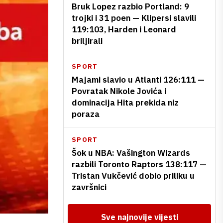
Bruk Lopez razbio Portland: 9
trojki i 31 poen — Klipersi slavili
119:103, Harden i Leonard
briljirali
SPORT
Majami slavio u Atlanti 126:111 —
Povratak Nikole Jovića i
dominacija Hita prekida niz
poraza
SPORT
Šok u NBA: Vašington Wizards
razbili Toronto Raptors 138:117 —
Tristan Vukčević dobio priliku u
završnici
Sve najnovije vijesti