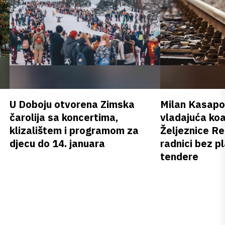
U Doboju otvorena Zimska
Milan Kasapov
čarolija sa koncertima,
vladajuća koa
klizalištem i programom za
Željeznice Re
djecu do 14. januara
radnici bez pl
tendere