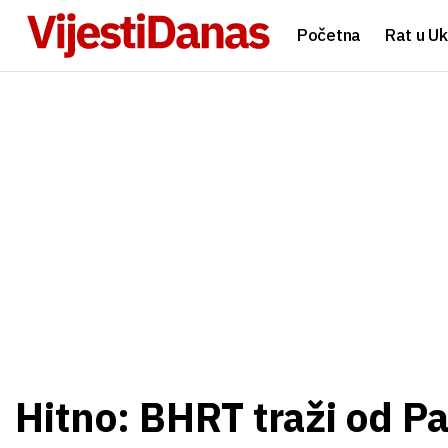
Početna
Rat u Uk
Hitno: BHRT traži od P