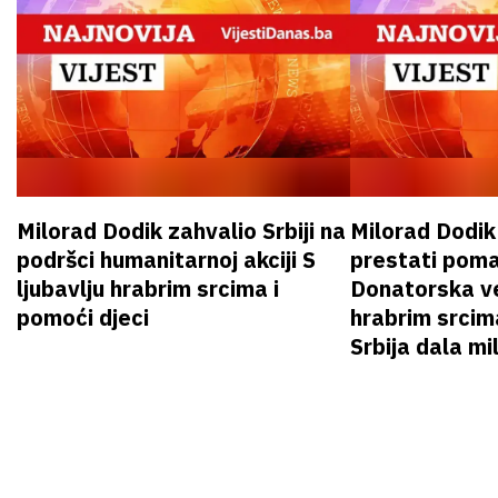
Milorad Dodik zahvalio Srbiji na
Milorad Dodi
podršci humanitarnoj akciji S
prestati poma
ljubavlju hrabrim srcima i
Donatorska ve
pomoći djeci
hrabrim srcim
Srbija dala mi