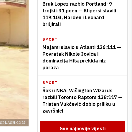
Bruk Lopez razbio Portland: 9
trojki i 31 poen — Klipersi slavili
119:103, Harden i Leonard
briljirali
SPORT
Majami slavio u Atlanti 126:111 —
Povratak Nikole Jovića i
dominacija Hita prekida niz
poraza
SPORT
Šok u NBA: Vašington Wizards
razbili Toronto Raptors 138:117 —
Tristan Vukčević dobio priliku u
završnici
SPLASH.COM
Sve najnovije vijesti