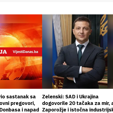
vio sastanak sa
Zelenski: SAD i Ukrajina
vni pregovori,
dogovorile 20 tačaka za mir, a
 Donbasa i napad
Zaporožje i istočna industrijs