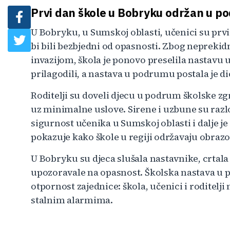
Prvi dan škole u Bobryku održan u p
U Bobryku, u Sumskoj oblasti, učenici su prv
bi bili bezbjedni od opasnosti. Zbog neprekid
invazijom, škola je ponovo preselila nastavu 
prilagodili, a nastava u podrumu postala je di
Roditelji su doveli djecu u podrum školske zg
uz minimalne uslove. Sirene i uzbune su raz
sigurnost učenika u Sumskoj oblasti i dalje 
pokazuje kako škole u regiji održavaju obraz
U Bobryku su djeca slušala nastavnike, crtala 
upozoravale na opasnost. Školska nastava u 
otpornost zajednice: škola, učenici i roditelji
stalnim alarmima.