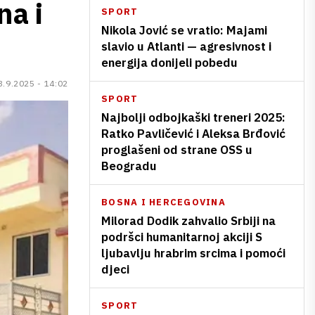
na i
SPORT
Nikola Jović se vratio: Majami
slavio u Atlanti — agresivnost i
energija donijeli pobedu
3.9.2025 - 14:02
SPORT
Najbolji odbojkaški treneri 2025:
Ratko Pavličević i Aleksa Brđović
proglašeni od strane OSS u
Beogradu
BOSNA I HERCEGOVINA
Milorad Dodik zahvalio Srbiji na
podršci humanitarnoj akciji S
ljubavlju hrabrim srcima i pomoći
djeci
SPORT