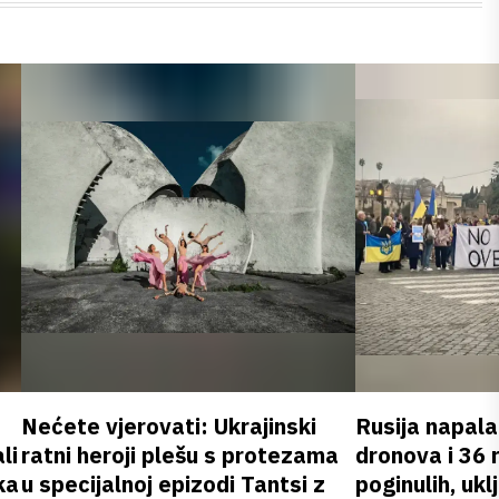
Nećete vjerovati: Ukrajinski
Rusija napala
li
ratni heroji plešu s protezama
dronova i 36 
ka
u specijalnoj epizodi Tantsi z
poginulih, ukl