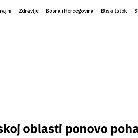
rajini
Zdravlje
Bosna i Hercegovina
Bliski Istok
S
skoj oblasti ponovo poh