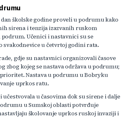
odrumu
i dan školske godine proveli u podrumu kako
nih sirena i tenzija izazvanih ruskom
u podrum. Učenici i nastavnici su se
o svakodnevice u četvrtoj godini rata.
rade, gdje su nastavnici organizovali časove
log zbog kojeg se nastava održava u podrumu;
je prioritet. Nastava u podrumu u Bobryku
ovanje uprkos ratu.
i učestvovala u časovima dok su sirene i dalje
podrumu u Sumskoj oblasti potvrđuje
 nastavljaju školovanje uprkos ruskoj invaziji i