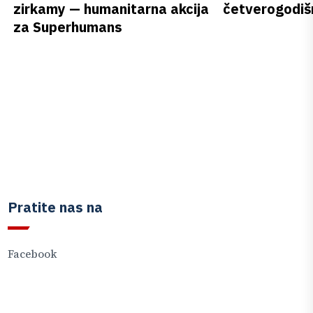
zirkamy — humanitarna akcija
četverogodišn
za Superhumans
Pratite nas na
Facebook