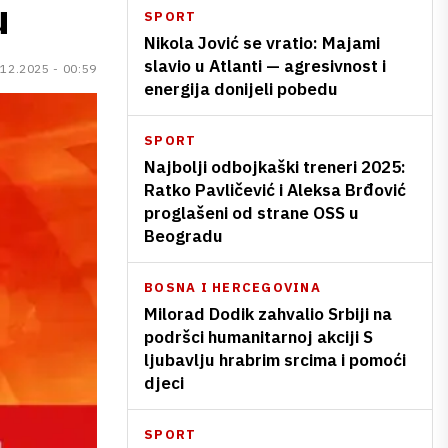
u
SPORT
Nikola Jović se vratio: Majami
slavio u Atlanti — agresivnost i
.12.2025 - 00:59
energija donijeli pobedu
SPORT
Najbolji odbojkaški treneri 2025:
Ratko Pavličević i Aleksa Brđović
proglašeni od strane OSS u
Beogradu
BOSNA I HERCEGOVINA
Milorad Dodik zahvalio Srbiji na
podršci humanitarnoj akciji S
ljubavlju hrabrim srcima i pomoći
djeci
SPORT