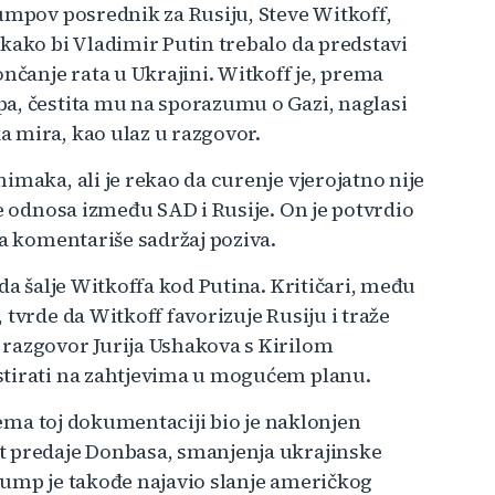
rumpov posrednik za Rusiju, Steve Witkoff,
kako bi Vladimir Putin trebalo da predstavi
čanje rata u Ukrajini. Witkoff je, prema
a, čestita mu na sporazumu o Gazi, naglasi
 mira, kao ulaz u razgovor.
imaka, ali je rekao da curenje vjerojatno nije
je odnosa između SAD i Rusije. On je potvrdio
da komentariše sadržaj poziva.
da šalje Witkoffa kod Putina. Kritičari, među
tvrde da Witkoff favorizuje Rusiju i traže
 razgovor Jurija Ushakova s Kirilom
stirati na zahtjevima u mogućem planu.
prema toj dokumentaciji bio je naklonjen
t predaje Donbasa, smanjenja ukrajinske
rump je takođe najavio slanje američkog