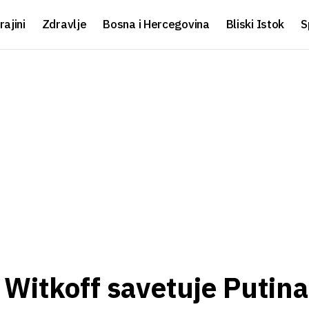
rajini
Zdravlje
Bosna i Hercegovina
Bliski Istok
S
 Witkoff savetuje Putina