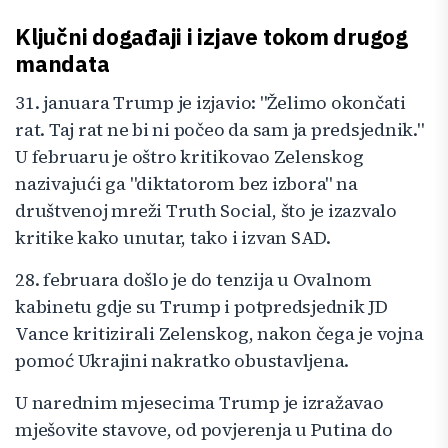
Ključni događaji i izjave tokom drugog
mandata
31. januara Trump je izjavio: "Želimo okončati
rat. Taj rat ne bi ni počeo da sam ja predsjednik."
U februaru je oštro kritikovao Zelenskog
nazivajući ga "diktatorom bez izbora" na
društvenoj mreži Truth Social, što je izazvalo
kritike kako unutar, tako i izvan SAD.
28. februara došlo je do tenzija u Ovalnom
kabinetu gdje su Trump i potpredsjednik JD
Vance kritizirali Zelenskog, nakon čega je vojna
pomoć Ukrajini nakratko obustavljena.
U narednim mjesecima Trump je izražavao
mješovite stavove, od povjerenja u Putina do