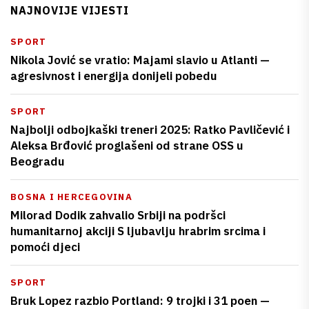
NAJNOVIJE VIJESTI
SPORT
Nikola Jović se vratio: Majami slavio u Atlanti —
agresivnost i energija donijeli pobedu
SPORT
Najbolji odbojkaški treneri 2025: Ratko Pavličević i
Aleksa Brđović proglašeni od strane OSS u
Beogradu
BOSNA I HERCEGOVINA
Milorad Dodik zahvalio Srbiji na podršci
humanitarnoj akciji S ljubavlju hrabrim srcima i
pomoći djeci
SPORT
Bruk Lopez razbio Portland: 9 trojki i 31 poen —