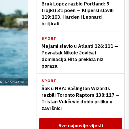
Bruk Lopez razbio Portland: 9
trojki i 31 poen — Klipersi slavili
119:103, Harden i Leonard
briljirali
SPORT
Majami slavio u Atlanti 126:111 —
Povratak Nikole Jovića i
dominacija Hita prekida niz
poraza
SPORT
SPLASH.COM
Šok u NBA: Vašington Wizards
razbili Toronto Raptors 138:117 —
Tristan Vukčević dobio priliku u
završnici
Sve najnovije vijesti