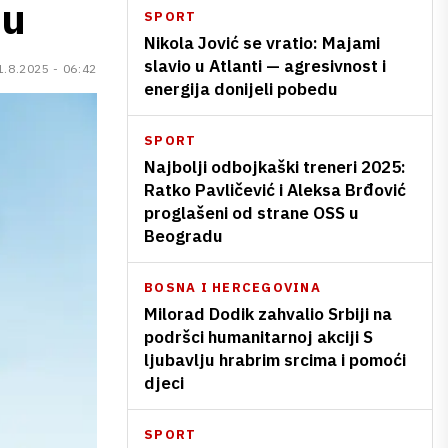
ju
SPORT
Nikola Jović se vratio: Majami
slavio u Atlanti — agresivnost i
1.8.2025 - 06:42
energija donijeli pobedu
SPORT
Najbolji odbojkaški treneri 2025:
Ratko Pavličević i Aleksa Brđović
proglašeni od strane OSS u
Beogradu
BOSNA I HERCEGOVINA
Milorad Dodik zahvalio Srbiji na
podršci humanitarnoj akciji S
ljubavlju hrabrim srcima i pomoći
djeci
SPORT