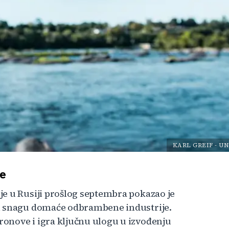
KARL GREIF
-
UN
ne
e u Rusiji prošlog septembra pokazao je
 i snagu domaće odbrambene industrije.
onove i igra ključnu ulogu u izvođenju