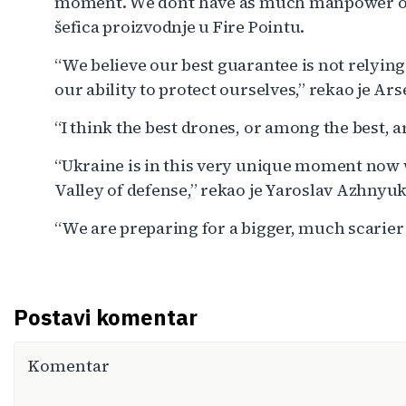
moment. We don’t have as much manpower or 
šefica proizvodnje u Fire Pointu.
“We believe our best guarantee is not relying
our ability to protect ourselves,” rekao je A
“I think the best drones, or among the best, 
“Ukraine is in this very unique moment now wh
Valley of defense,” rekao je Yaroslav Azhnyuk
“We are preparing for a bigger, much scarier 
Postavi komentar