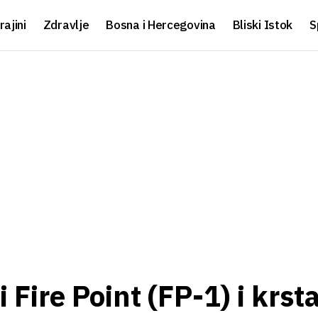
rajini
Zdravlje
Bosna i Hercegovina
Bliski Istok
S
 Fire Point (FP-1) i krst