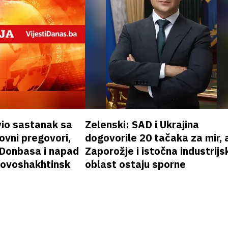
vio sastanak sa
Zelenski: SAD i Ukrajina
vni pregovori,
dogovorile 20 tačaka za mir, a
 Donbasa i napad
Zaporožje i istočna industrijs
 Novoshakhtinsk
oblast ostaju sporne