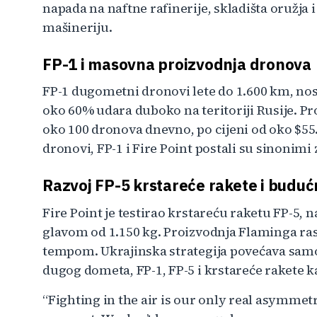
napada na naftne rafinerije, skladišta oružja 
mašineriju.
FP-1 i masovna proizvodnja dronova
FP-1 dugometni dronovi lete do 1.600 km, nose
oko 60% udara duboko na teritoriji Rusije. Pro
oko 100 dronova dnevno, po cijeni od oko $
dronovi, FP-1 i Fire Point postali su sinonimi
Razvoj FP-5 krstareće rakete i buduć
Fire Point je testirao krstareću raketu FP-5
glavom od 1.150 kg. Proizvodnja Flaminga rast
tempom. Ukrajinska strategija povećava samo
dugog dometa, FP-1, FP-5 i krstareće rakete k
“Fighting in the air is our only real asymmetr