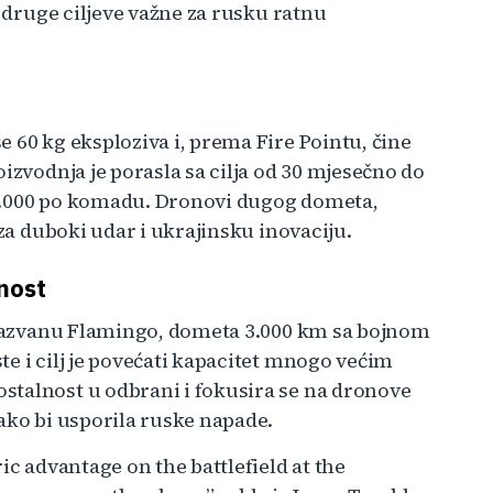
i druge ciljeve važne za rusku ratnu
 60 kg eksploziva i, prema Fire Pointu, čine
izvodnja je porasla sa cilja od 30 mjesečno do
55.000 po komadu. Dronovi dugog dometa,
 za duboki udar i ukrajinsku inovaciju.
nost
, nazvanu Flamingo, dometa 3.000 km sa bojnom
e i cilj je povećati kapacitet mnogo većim
stalnost u odbrani i fokusira se na dronove
ako bi usporila ruske napade.
ic advantage on the battlefield at the