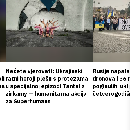
Nećete vjerovati: Ukrajinski
Rusija napala
li
ratni heroji plešu s protezama
dronova i 36 
ka
u specijalnoj epizodi Tantsi z
poginulih, ukl
zirkamy — humanitarna akcija
četverogodišn
za Superhumans