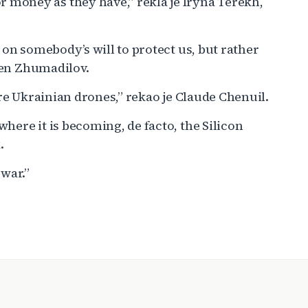
money as they have,” rekla je Iryna Terekh,
 on somebody’s will to protect us, but rather
rsen Zhumadilov.
are Ukrainian drones,” rekao je Claude Chenuil.
ere it is becoming, de facto, the Silicon
.
war.”