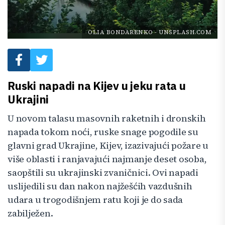
OLIA BONDARENKO
-
UNSPLASH.COM
Ruski napadi na Kijev u jeku rata u
Ukrajini
U novom talasu masovnih raketnih i dronskih
napada tokom noći, ruske snage pogodile su
glavni grad Ukrajine, Kijev, izazivajući požare u
više oblasti i ranjavajući najmanje deset osoba,
saopštili su ukrajinski zvaničnici. Ovi napadi
uslijedili su dan nakon najžešćih vazdušnih
udara u trogodišnjem ratu koji je do sada
zabilježen.