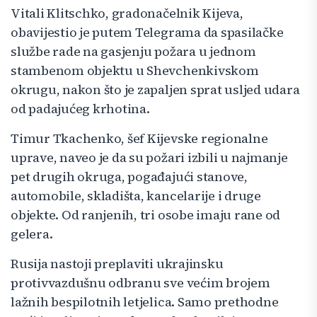
Vitali Klitschko, gradonačelnik Kijeva,
obavijestio je putem Telegrama da spasilačke
službe rade na gasjenju požara u jednom
stambenom objektu u Shevchenkivskom
okrugu, nakon što je zapaljen sprat usljed udara
od padajućeg krhotina.
Timur Tkachenko, šef Kijevske regionalne
uprave, naveo je da su požari izbili u najmanje
pet drugih okruga, pogađajući stanove,
automobile, skladišta, kancelarije i druge
objekte. Od ranjenih, tri osobe imaju rane od
gelera.
Rusija nastoji preplaviti ukrajinsku
protivvazdušnu odbranu sve većim brojem
lažnih bespilotnih letjelica. Samo prethodne