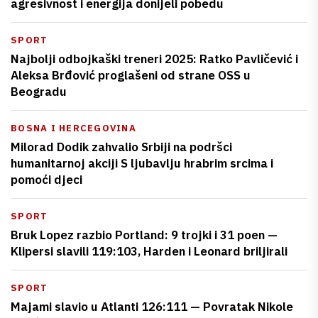
agresivnost i energija donijeli pobedu
SPORT
Najbolji odbojkaški treneri 2025: Ratko Pavličević i
Aleksa Brđović proglašeni od strane OSS u
Beogradu
BOSNA I HERCEGOVINA
Milorad Dodik zahvalio Srbiji na podršci
humanitarnoj akciji S ljubavlju hrabrim srcima i
pomoći djeci
SPORT
Bruk Lopez razbio Portland: 9 trojki i 31 poen —
Klipersi slavili 119:103, Harden i Leonard briljirali
SPORT
Majami slavio u Atlanti 126:111 — Povratak Nikole