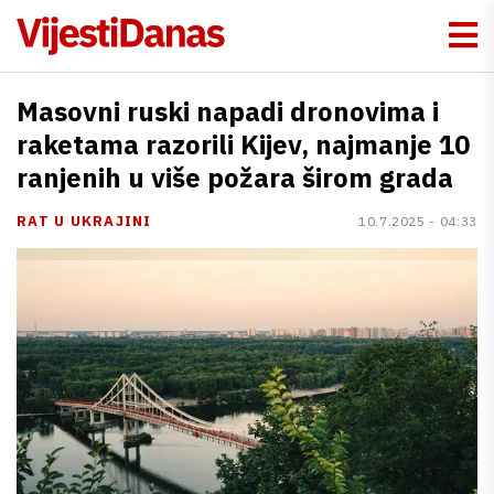
Masovni ruski napadi dronovima i
raketama razorili Kijev, najmanje 10
ranjenih u više požara širom grada
RAT U UKRAJINI
10.7.2025 - 04:33