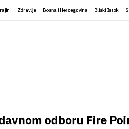
rajini
Zdravlje
Bosna i Hercegovina
Bliski Istok
S
davnom odboru Fire Poi