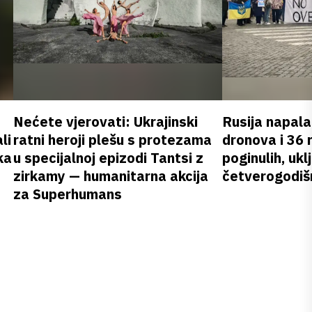
Nećete vjerovati: Ukrajinski
Rusija napala
li
ratni heroji plešu s protezama
dronova i 36 
ka
u specijalnoj epizodi Tantsi z
poginulih, ukl
zirkamy — humanitarna akcija
četverogodišn
za Superhumans