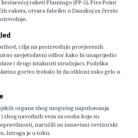
rstarećoj raketi Flamingo (FP-5). Fire Point
ćih raketa, otvara fabriku u Danskoj za čvrsto
roizvodnje.
gled
prihod, cilja na proizvodnju provjerenih
rmirao savjetodavni odbor kako bi unaprijedio
aze i drugi istaknuti stručnjaci. Podrška
aketno gorivo trebalo bi da otkloni usko grlo u
je
pcijskih organa zbog mogućeg napuhavanja
 i zbog navodnih veza sa osoba koje su
epravilnosti, naručili su nezavisni revizorski
. Istraga je u toku.