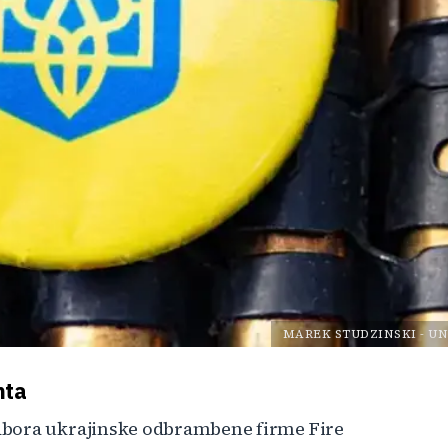
MAREK STUDZINSKI
-
UN
nta
dbora ukrajinske odbrambene firme Fire