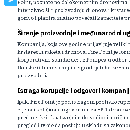
Point, poznate po dalekometnim dronovima i k
intenzivno širi proizvodnju dronova i krstare
gorivo i planira znatno povećati kapacitete p
Širenje proizvodnje i međunarodni u
Kompanija, koja ove godine prijavljuje veliki 
krstarećih raketa i dronova. Fire Point je fo
korporativne standarde; uz Pompea u odbor ul
Danske u finansiranju i izgradnji fabrike za r
proizvodnji.
Istraga korupcije i odgovori kompani
Ipak, Fire Point je pod istragom protivkoru
cijena i količina u ugovorima za FP-1 dronove
predmet kritika. Izvršni rukovodioci poriču n
pregled i tvrde da posluju u skladu sa zakonom