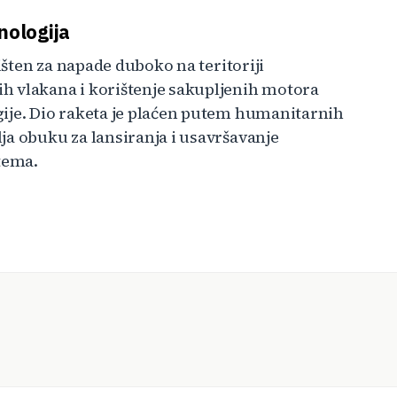
nologija
rišten za napade duboko na teritoriji
h vlakana i korištenje sakupljenih motora
ije. Dio raketa je plaćen putem humanitarnih
ja obuku za lansiranja i usavršavanje
tema.