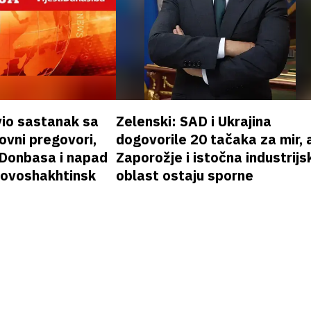
vio sastanak sa
Zelenski: SAD i Ukrajina
vni pregovori,
dogovorile 20 tačaka za mir, a
 Donbasa i napad
Zaporožje i istočna industrijs
 Novoshakhtinsk
oblast ostaju sporne