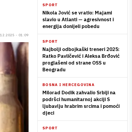
SPORT
Nikola Jović se vratio: Majami
slavio u Atlanti — agresivnost i
energija donijeli pobedu
.12.2025 - 01:09
SPORT
Najbolji odbojkaški treneri 2025:
Ratko Pavličević i Aleksa Brđović
proglašeni od strane OSS u
Beogradu
BOSNA I HERCEGOVINA
Milorad Dodik zahvalio Srbiji na
podršci humanitarnoj akciji S
ljubavlju hrabrim srcima i pomoći
djeci
SPORT