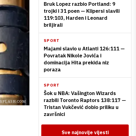
Bruk Lopez razbio Portland: 9
trojki i 31 poen — Klipersi slavili
119:103, Harden i Leonard
briljirali
SPORT
Majami slavio u Atlanti 126:111 —
Povratak Nikole Jovića i
dominacija Hita prekida niz
poraza
SPORT
Šok u NBA: Vašington Wizards
razbili Toronto Raptors 138:117 —
SPLASH.COM
Tristan Vukčević dobio priliku u
završnici
Sve najnovije vijesti