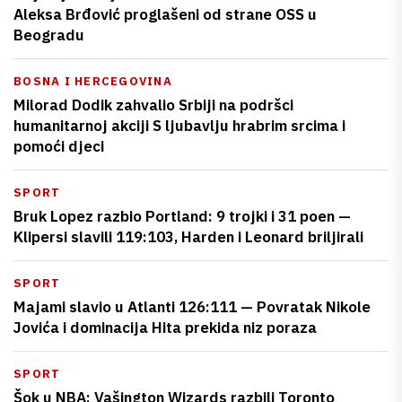
Aleksa Brđović proglašeni od strane OSS u
Beogradu
BOSNA I HERCEGOVINA
Milorad Dodik zahvalio Srbiji na podršci
humanitarnoj akciji S ljubavlju hrabrim srcima i
pomoći djeci
SPORT
Bruk Lopez razbio Portland: 9 trojki i 31 poen —
Klipersi slavili 119:103, Harden i Leonard briljirali
SPORT
Majami slavio u Atlanti 126:111 — Povratak Nikole
Jovića i dominacija Hita prekida niz poraza
SPORT
Šok u NBA: Vašington Wizards razbili Toronto