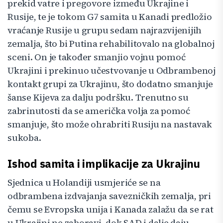
prekid vatre i pregovore između Ukrajine i
Rusije, te je tokom G7 samita u Kanadi predložio
vraćanje Rusije u grupu sedam najrazvijenijih
zemalja, što bi Putina rehabilitovalo na globalnoj
sceni. On je također smanjio vojnu pomoć
Ukrajini i prekinuo učestvovanje u Odbrambenoj
kontakt grupi za Ukrajinu, što dodatno smanjuje
šanse Kijeva za dalju podršku. Trenutno su
zabrinutosti da se američka volja za pomoć
smanjuje, što može ohrabriti Rusiju na nastavak
sukoba.
Ishod samita i implikacije za Ukrajinu
Sjednica u Holandiji usmjeriće se na
odbrambena izdvajanja savezničkih zemalja, pri
čemu se Evropska unija i Kanada zalažu da se rat
u Ukrajini ne zaboravi, dok SAD i dalje daju