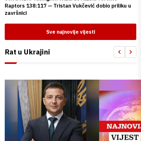
Raptors 138:117 — Tristan Vukčević dobio priliku u
završnici
Sve najnovije vijesti
Rat u Ukrajini