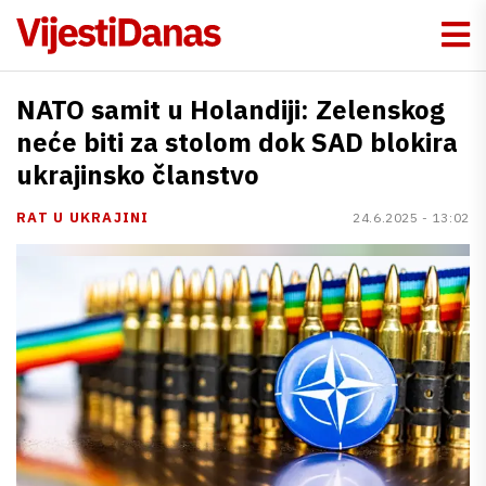
NATO samit u Holandiji: Zelenskog
neće biti za stolom dok SAD blokira
ukrajinsko članstvo
RAT U UKRAJINI
24.6.2025 - 13:02