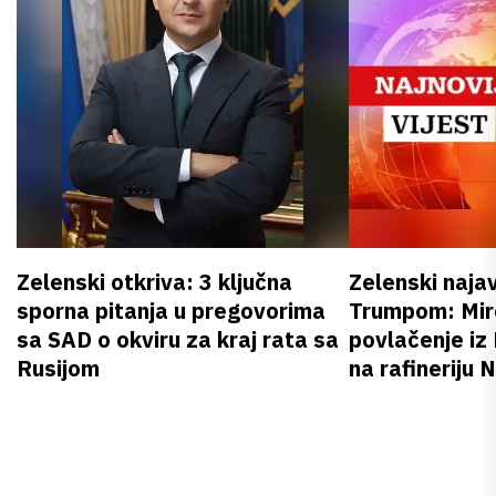
Zelenski otkriva: 3 ključna
Zelenski naja
sporna pitanja u pregovorima
Trumpom: Miro
sa SAD o okviru za kraj rata sa
povlačenje iz
Rusijom
na rafineriju