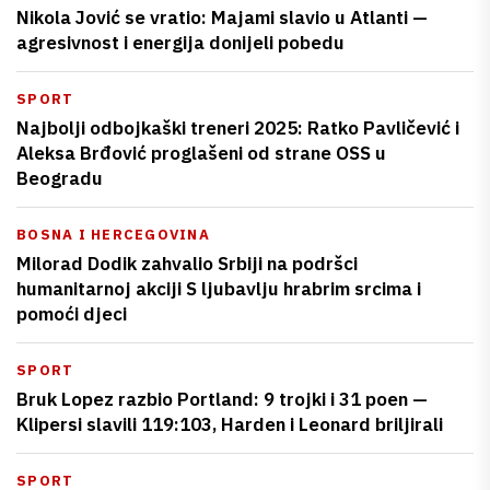
Nikola Jović se vratio: Majami slavio u Atlanti —
agresivnost i energija donijeli pobedu
SPORT
Najbolji odbojkaški treneri 2025: Ratko Pavličević i
Aleksa Brđović proglašeni od strane OSS u
Beogradu
BOSNA I HERCEGOVINA
Milorad Dodik zahvalio Srbiji na podršci
humanitarnoj akciji S ljubavlju hrabrim srcima i
pomoći djeci
SPORT
Bruk Lopez razbio Portland: 9 trojki i 31 poen —
Klipersi slavili 119:103, Harden i Leonard briljirali
SPORT