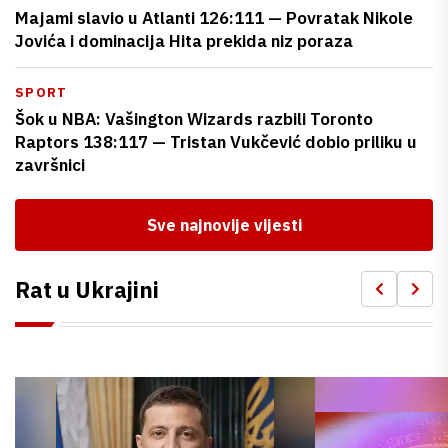
Majami slavio u Atlanti 126:111 — Povratak Nikole
Jovića i dominacija Hita prekida niz poraza
SPORT
Šok u NBA: Vašington Wizards razbili Toronto
Raptors 138:117 — Tristan Vukčević dobio priliku u
završnici
Sve najnovije vijesti
Rat u Ukrajini