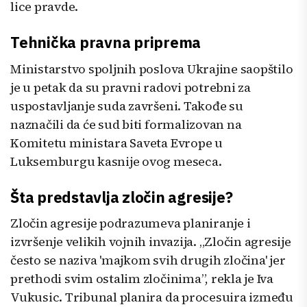
lice pravde.
Tehnička pravna priprema
Ministarstvo spoljnih poslova Ukrajine saopštilo
je u petak da su pravni radovi potrebni za
uspostavljanje suda završeni. Takođe su
naznačili da će sud biti formalizovan na
Komitetu ministara Saveta Evrope u
Luksemburgu kasnije ovog meseca.
Šta predstavlja zločin agresije?
Zločin agresije podrazumeva planiranje i
izvršenje velikih vojnih invazija. „Zločin agresije
često se naziva 'majkom svih drugih zločina' jer
prethodi svim ostalim zločinima”, rekla je Iva
Vukusic. Tribunal planira da procesuira između