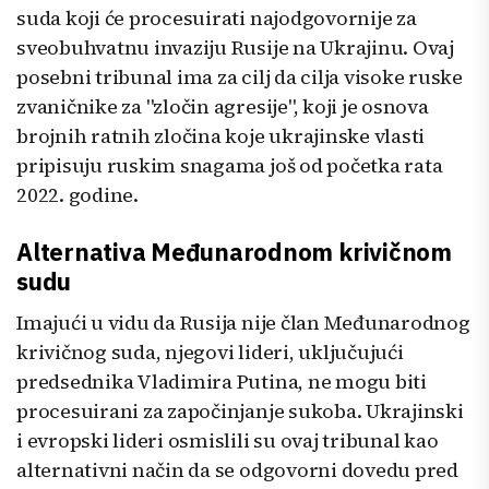
suda koji će procesuirati najodgovornije za
sveobuhvatnu invaziju Rusije na Ukrajinu. Ovaj
posebni tribunal ima za cilj da cilja visoke ruske
zvaničnike za "zločin agresije", koji je osnova
brojnih ratnih zločina koje ukrajinske vlasti
pripisuju ruskim snagama još od početka rata
2022. godine.
Alternativa Međunarodnom krivičnom
sudu
Imajući u vidu da Rusija nije član Međunarodnog
krivičnog suda, njegovi lideri, uključujući
predsednika Vladimira Putina, ne mogu biti
procesuirani za započinjanje sukoba. Ukrajinski
i evropski lideri osmislili su ovaj tribunal kao
alternativni način da se odgovorni dovedu pred