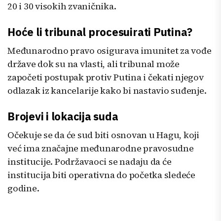
20 i 30 visokih zvaničnika.
Hoće li tribunal procesuirati Putina?
Međunarodno pravo osigurava imunitet za vođe
države dok su na vlasti, ali tribunal može
započeti postupak protiv Putina i čekati njegov
odlazak iz kancelarije kako bi nastavio suđenje.
Brojevi i lokacija suda
Očekuje se da će sud biti osnovan u Hagu, koji
već ima značajne međunarodne pravosudne
institucije. Podržavaoci se nadaju da će
institucija biti operativna do početka sledeće
godine.