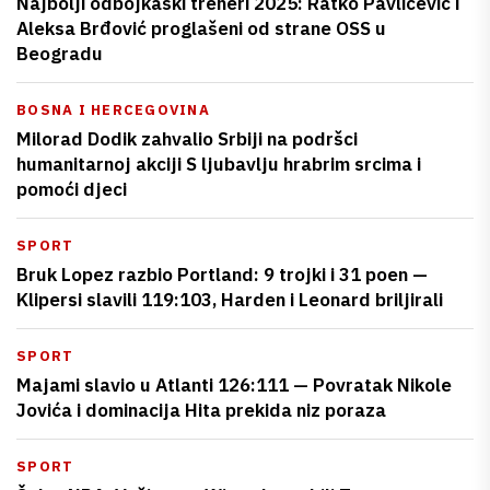
Najbolji odbojkaški treneri 2025: Ratko Pavličević i
Aleksa Brđović proglašeni od strane OSS u
Beogradu
BOSNA I HERCEGOVINA
Milorad Dodik zahvalio Srbiji na podršci
humanitarnoj akciji S ljubavlju hrabrim srcima i
pomoći djeci
SPORT
Bruk Lopez razbio Portland: 9 trojki i 31 poen —
Klipersi slavili 119:103, Harden i Leonard briljirali
SPORT
Majami slavio u Atlanti 126:111 — Povratak Nikole
Jovića i dominacija Hita prekida niz poraza
SPORT