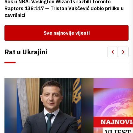
Šok u NBA: Vašington Wizards razbili Toronto
Raptors 138:117 — Tristan Vukčević dobio priliku u
završnici
Sve najnovije vijesti
Rat u Ukrajini