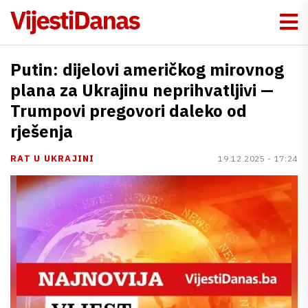
Putin: dijelovi američkog mirovnog
plana za Ukrajinu neprihvatljivi —
Trumpovi pregovori daleko od
rješenja
RAT U UKRAJINI
19.12.2025 - 17:24