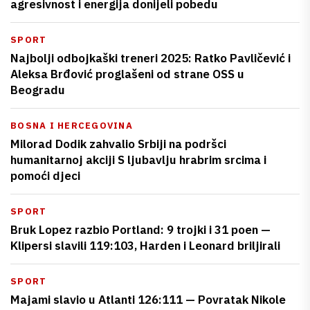
agresivnost i energija donijeli pobedu
SPORT
Najbolji odbojkaški treneri 2025: Ratko Pavličević i
Aleksa Brđović proglašeni od strane OSS u
Beogradu
BOSNA I HERCEGOVINA
Milorad Dodik zahvalio Srbiji na podršci
humanitarnoj akciji S ljubavlju hrabrim srcima i
pomoći djeci
SPORT
Bruk Lopez razbio Portland: 9 trojki i 31 poen —
Klipersi slavili 119:103, Harden i Leonard briljirali
SPORT
Majami slavio u Atlanti 126:111 — Povratak Nikole