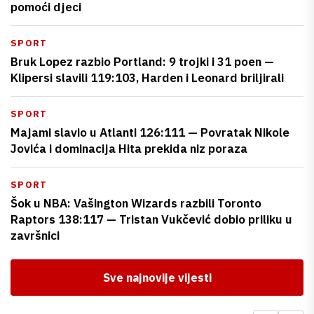
pomoći djeci
SPORT
Bruk Lopez razbio Portland: 9 trojki i 31 poen —
Klipersi slavili 119:103, Harden i Leonard briljirali
SPORT
Majami slavio u Atlanti 126:111 — Povratak Nikole
Jovića i dominacija Hita prekida niz poraza
SPORT
Šok u NBA: Vašington Wizards razbili Toronto
Raptors 138:117 — Tristan Vukčević dobio priliku u
završnici
Sve najnovije vijesti