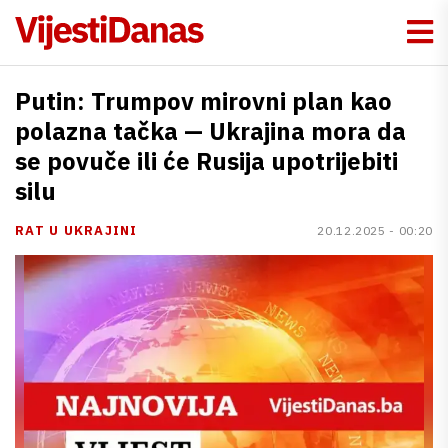
Putin: Trumpov mirovni plan kao
polazna tačka — Ukrajina mora da
se povuče ili će Rusija upotrijebiti
silu
RAT U UKRAJINI
20.12.2025 - 00:20