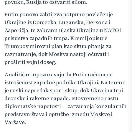
povuku, Rusija to ostvariti silom.
Putin ponovo zahtijeva potpuno povlačenje
Ukrajine iz Donjecka, Luganska, Hersona i
Zaporižja, te zabranu ulaska Ukrajine u NATO i
prisustva zapadnih trupa. Kremlj opisuje
Trumpov mirovni plan kao skup pitanja za
razmatranje, dok Moskva nastoji očuvati i
proširiti vojni doseg.
Analitičari upozoravaju da Putin računa na
istrošenost zapadne podrške Ukrajini. Na terenu
je ruski napredak spor i skup, dok Ukrajina trpi
dronske i raketne napade. Istovremeno rastu
diplomatske napetosti — zatvaranja konzularnih
predstavništava i optužbe između Moskve i
Varšave.