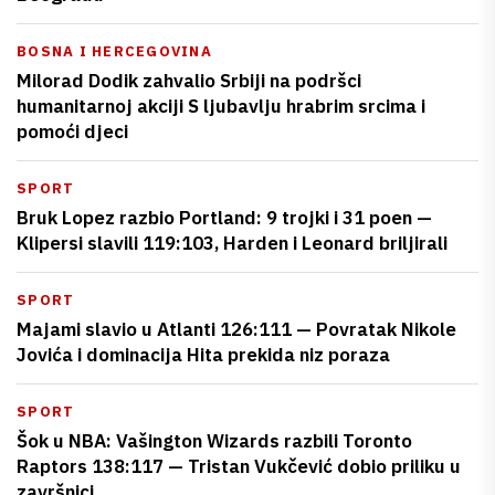
BOSNA I HERCEGOVINA
Milorad Dodik zahvalio Srbiji na podršci
humanitarnoj akciji S ljubavlju hrabrim srcima i
pomoći djeci
SPORT
Bruk Lopez razbio Portland: 9 trojki i 31 poen —
Klipersi slavili 119:103, Harden i Leonard briljirali
SPORT
Majami slavio u Atlanti 126:111 — Povratak Nikole
Jovića i dominacija Hita prekida niz poraza
SPORT
Šok u NBA: Vašington Wizards razbili Toronto
Raptors 138:117 — Tristan Vukčević dobio priliku u
završnici