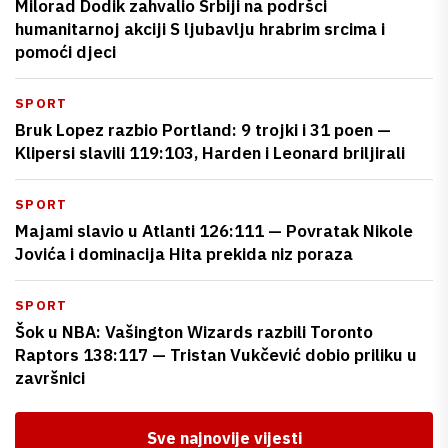
Milorad Dodik zahvalio Srbiji na podršci
humanitarnoj akciji S ljubavlju hrabrim srcima i
pomoći djeci
SPORT
Bruk Lopez razbio Portland: 9 trojki i 31 poen —
Klipersi slavili 119:103, Harden i Leonard briljirali
SPORT
Majami slavio u Atlanti 126:111 — Povratak Nikole
Jovića i dominacija Hita prekida niz poraza
SPORT
Šok u NBA: Vašington Wizards razbili Toronto
Raptors 138:117 — Tristan Vukčević dobio priliku u
završnici
Sve najnovije vijesti