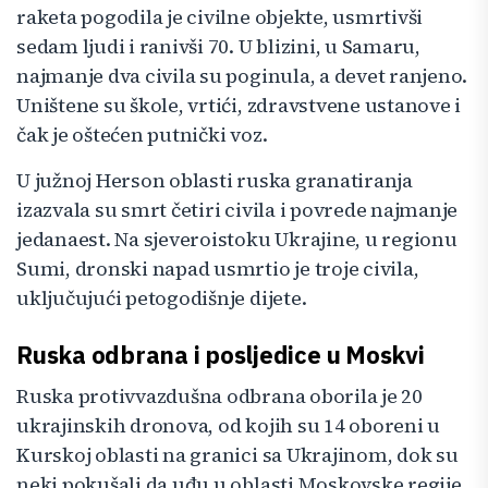
raketa pogodila je civilne objekte, usmrtivši
sedam ljudi i ranivši 70. U blizini, u Samaru,
najmanje dva civila su poginula, a devet ranjeno.
Uništene su škole, vrtići, zdravstvene ustanove i
čak je oštećen putnički voz.
U južnoj Herson oblasti ruska granatiranja
izazvala su smrt četiri civila i povrede najmanje
jedanaest. Na sjeveroistoku Ukrajine, u regionu
Sumi, dronski napad usmrtio je troje civila,
uključujući petogodišnje dijete.
Ruska odbrana i posljedice u Moskvi
Ruska protivvazdušna odbrana oborila je 20
ukrajinskih dronova, od kojih su 14 oboreni u
Kurskoj oblasti na granici sa Ukrajinom, dok su
neki pokušali da uđu u oblasti Moskovske regije.