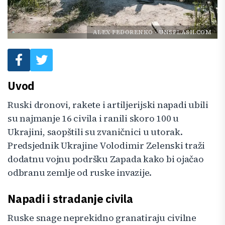
ALEX FEDORENKO
-
UNSPLASH.COM
Uvod
Ruski dronovi, rakete i artiljerijski napadi ubili
su najmanje 16 civila i ranili skoro 100 u
Ukrajini, saopštili su zvaničnici u utorak.
Predsjednik Ukrajine Volodimir Zelenski traži
dodatnu vojnu podršku Zapada kako bi ojačao
odbranu zemlje od ruske invazije.
Napadi i stradanje civila
Ruske snage neprekidno granatiraju civilne