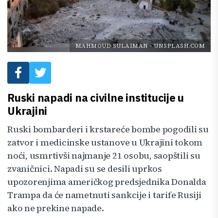
MAHMOUD SULAIMAN
-
UNSPLASH.COM
Ruski napadi na civilne institucije u
Ukrajini
Ruski bombarderi i krstareće bombe pogodili su
zatvor i medicinske ustanove u Ukrajini tokom
noći, usmrtivši najmanje 21 osobu, saopštili su
zvaničnici. Napadi su se desili uprkos
upozorenjima američkog predsjednika Donalda
Trampa da će nametnuti sankcije i tarife Rusiji
ako ne prekine napade.