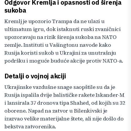
Odgovor Kremlja i opasnosti od širenja
sukoba
Kremlj je upozorio Trampa da ne ulazi u
ultimatum igru, dok istaknuti ruski zvaničnici
upozoravaju na rizik širenja sukoba na NATO
zemlje. Instituti u Vašingtonu navode kako
Rusija koristi sukob u Ukrajini za unutrašnju
podršku i moguće buduće akcije protiv NATO-a.
Detalji o vojnoj akciji
Ukrajinske vazdušne snage saopštile su da je
Rusija ispalila dvije balističke rakete Iskander-M
i lansirala 37 dronova tipa Shahed, od kojih su 32
oborene. Napad na zatvor u Bilenkivski je
izazvao velike materijalne štete, ali nije došlo do
bekstva zatvorenika.