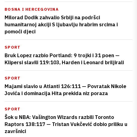
BOSNA I HERCEGOVINA
Milorad Dodik zahvalio Srbiji na podršci
humanitarnoj akciji S ljubavlju hrabrim srcima i
pomoći djeci
SPORT
Bruk Lopez razbio Portland: 9 trojki i 31 poen —
Klipersi slavili 119:103, Harden i Leonard briljirali
SPORT
Majami slavio u Atlanti 126:111 — Povratak Nikole
Jovića i dominacija Hita prekida niz poraza
SPORT
Šok u NBA: Vašington Wizards razbili Toronto
Raptors 138:117 — Tristan Vukčević dobio priliku u
završnici