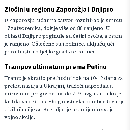
Zločini u regionu Zaporožja i Dnjipro
U Zaporožju, udar na zatvor rezultirao je smrću
17 zatvorenika, dok je više od 80 ranjeno. U
oblasti Dnjipro poginule su četiri osobe, a osam
je ranjeno. Oštećene su i bolnice, uključujući
porodilište i odjeljke gradske bolnice.
Trampov ultimatum prema Putinu
Tramp je skratio prethodni rok na 10-12 dana za
prekid nasilja u Ukrajini, tražeći napredak u
mirovnim pregovorima do 7.-9. avgusta. Iako je
kritikovao Putina zbog nastavka bombardovanja
civilnih ciljeva, Kremlj nije promijenio svoje
vojne akcije.