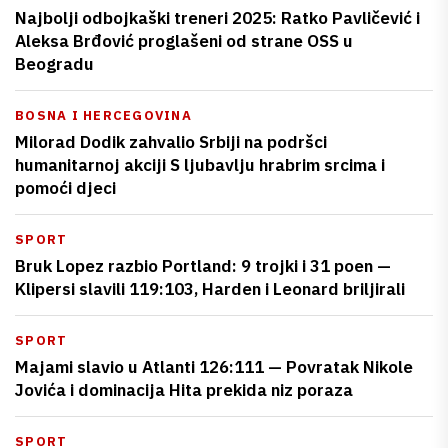
Najbolji odbojkaški treneri 2025: Ratko Pavličević i
Aleksa Brđović proglašeni od strane OSS u
Beogradu
BOSNA I HERCEGOVINA
Milorad Dodik zahvalio Srbiji na podršci
humanitarnoj akciji S ljubavlju hrabrim srcima i
pomoći djeci
SPORT
Bruk Lopez razbio Portland: 9 trojki i 31 poen —
Klipersi slavili 119:103, Harden i Leonard briljirali
SPORT
Majami slavio u Atlanti 126:111 — Povratak Nikole
Jovića i dominacija Hita prekida niz poraza
SPORT