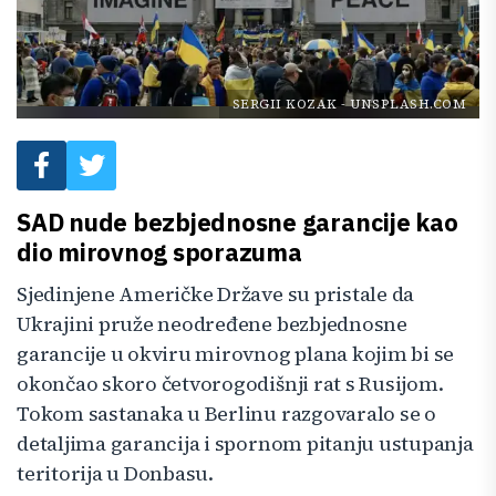
SERGII KOZAK
-
UNSPLASH.COM
SAD nude bezbjednosne garancije kao
dio mirovnog sporazuma
Sjedinjene Američke Države su pristale da
Ukrajini pruže neodređene bezbjednosne
garancije u okviru mirovnog plana kojim bi se
okončao skoro četvorogodišnji rat s Rusijom.
Tokom sastanaka u Berlinu razgovaralo se o
detaljima garancija i spornom pitanju ustupanja
teritorija u Donbasu.