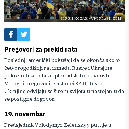
SERGII KOZAK
-
UNSPLASH.COM
Pregovori za prekid rata
Poslednji američki pokušaji da se okonča skoro
četvorogodišnji rat između Rusije i Ukrajine
pokrenuli su talas diplomatskih aktivnosti.
Mirovni pregovori i sastanci SAD, Rusije i
Ukrajine odvijaju se širom svijeta u nastojanju da
se postigne dogovor.
19. novembar
Predsjednik Volodymyr Zelenskyy putuje u