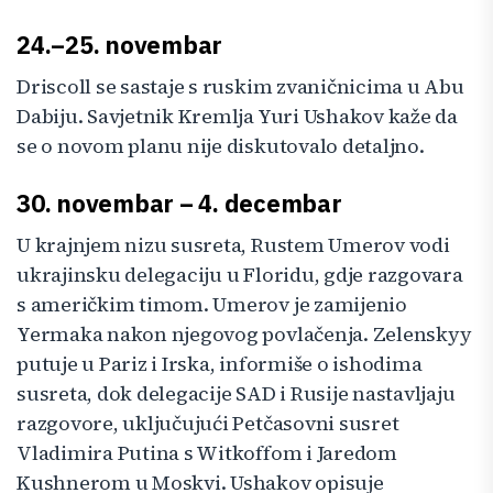
24.–25. novembar
Driscoll se sastaje s ruskim zvaničnicima u Abu
Dabiju. Savjetnik Kremlja Yuri Ushakov kaže da
se o novom planu nije diskutovalo detaljno.
30. novembar – 4. decembar
U krajnjem nizu susreta, Rustem Umerov vodi
ukrajinsku delegaciju u Floridu, gdje razgovara
s američkim timom. Umerov je zamijenio
Yermaka nakon njegovog povlačenja. Zelenskyy
putuje u Pariz i Irska, informiše o ishodima
susreta, dok delegacije SAD i Rusije nastavljaju
razgovore, uključujući Petčasovni susret
Vladimira Putina s Witkoffom i Jaredom
Kushnerom u Moskvi. Ushakov opisuje