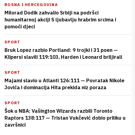
BOSNA I HERCEGOVINA
Milorad Dodik zahvalio Srbiji na podršci
humanitarnoj akciji S ljubavlju hrabrim srcima i
pomoći djeci
SPORT
Bruk Lopez razbio Portland: 9 trojki i 31 poen —
Klipersi slavili 119:103, Harden i Leonard briljirali
SPORT
Majami slavio u Atlanti 126:111 — Povratak Nikole
Jovića i dominacija Hita prekida niz poraza
SPORT
Šok u NBA: Vašington Wizards razbili Toronto
Raptors 138:117 — Tristan Vukčević dobio priliku u
završnici