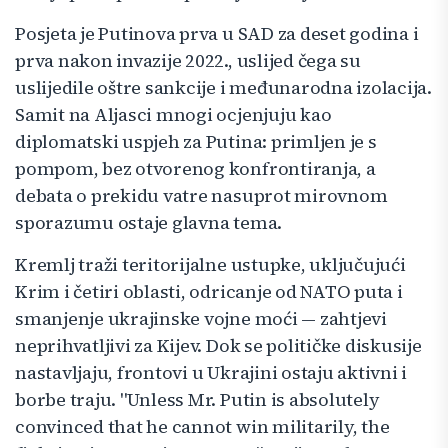
Posjeta je Putinova prva u SAD za deset godina i
prva nakon invazije 2022., uslijed čega su
uslijedile oštre sankcije i međunarodna izolacija.
Samit na Aljasci mnogi ocjenjuju kao
diplomatski uspjeh za Putina: primljen je s
pompom, bez otvorenog konfrontiranja, a
debata o prekidu vatre nasuprot mirovnom
sporazumu ostaje glavna tema.
Kremlj traži teritorijalne ustupke, uključujući
Krim i četiri oblasti, odricanje od NATO puta i
smanjenje ukrajinske vojne moći — zahtjevi
neprihvatljivi za Kijev. Dok se političke diskusije
nastavljaju, frontovi u Ukrajini ostaju aktivni i
borbe traju. "Unless Mr. Putin is absolutely
convinced that he cannot win militarily, the