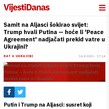
Samit na Aljasci šokirao svijet:
Trump hvali Putina — hoće li 'Peace
Agreement' nadjačati prekid vatre u
Ukrajini?
RAT U UKRAJINI
16.8.2025 - 17:14
Putin i Trump na Aljasci: susret koji