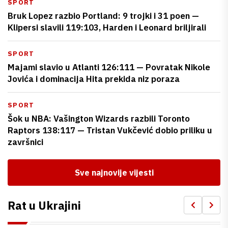
SPORT
Bruk Lopez razbio Portland: 9 trojki i 31 poen —
Klipersi slavili 119:103, Harden i Leonard briljirali
SPORT
Majami slavio u Atlanti 126:111 — Povratak Nikole
Jovića i dominacija Hita prekida niz poraza
SPORT
Šok u NBA: Vašington Wizards razbili Toronto
Raptors 138:117 — Tristan Vukčević dobio priliku u
završnici
Sve najnovije vijesti
Rat u Ukrajini