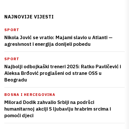
NAJNOVIJE VIJESTI
SPORT
Nikola Jović se vratio: Majami slavio u Atlanti —
agresivnost i energija donijeli pobedu
SPORT
Najbolji odbojkaški treneri 2025: Ratko Pavličević i
Aleksa Brđović proglašeni od strane OSS u
Beogradu
BOSNA I HERCEGOVINA
Milorad Dodik zahvalio Srbiji na podršci
humanitarnoj akciji S ljubavlju hrabrim srcima i
pomoći djeci