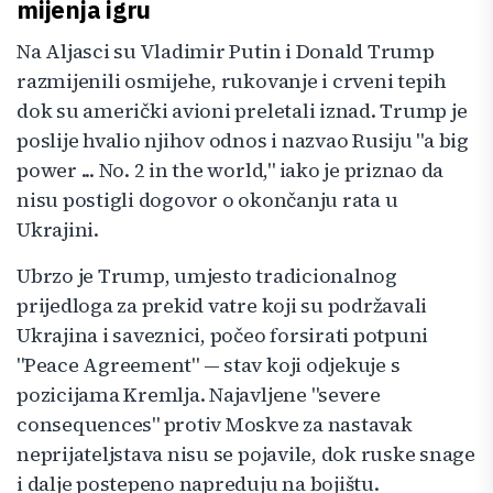
mijenja igru
Na Aljasci su Vladimir Putin i Donald Trump
razmijenili osmijehe, rukovanje i crveni tepih
dok su američki avioni preletali iznad. Trump je
poslije hvalio njihov odnos i nazvao Rusiju "a big
power ... No. 2 in the world," iako je priznao da
nisu postigli dogovor o okončanju rata u
Ukrajini.
Ubrzo je Trump, umjesto tradicionalnog
prijedloga za prekid vatre koji su podržavali
Ukrajina i saveznici, počeo forsirati potpuni
"Peace Agreement" — stav koji odjekuje s
pozicijama Kremlja. Najavljene "severe
consequences" protiv Moskve za nastavak
neprijateljstava nisu se pojavile, dok ruske snage
i dalje postepeno napreduju na bojištu.