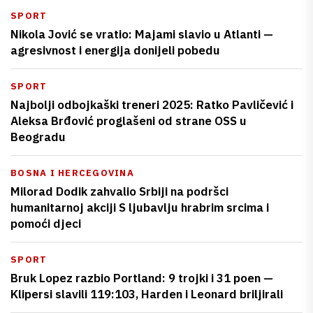
SPORT
Nikola Jović se vratio: Majami slavio u Atlanti —
agresivnost i energija donijeli pobedu
SPORT
Najbolji odbojkaški treneri 2025: Ratko Pavličević i
Aleksa Brđović proglašeni od strane OSS u
Beogradu
BOSNA I HERCEGOVINA
Milorad Dodik zahvalio Srbiji na podršci
humanitarnoj akciji S ljubavlju hrabrim srcima i
pomoći djeci
SPORT
Bruk Lopez razbio Portland: 9 trojki i 31 poen —
Klipersi slavili 119:103, Harden i Leonard briljirali