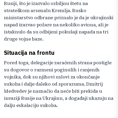
Rusiji, što je izazvalo ozbiljnu štetu na
strateškom arsenalu Kremlja. Rusko
ministarstvo odbrane priznalo je da je ukrajinski
napad izazvao požare na nekoliko aviona, ali je
istaknulo da su odbijeni pokušaji napada na tri
druge vojne baze.
Situacija na frontu
Pored toga, delegacije zaraćenih strana postigle
su dogovor o razmeni poginulih i ranjenih
vojnika, dok su njihovi uslovi za okončanje
sukoba i dalje daleko od sporazuma. Dmitrij
Medvedev je naznačio da neće biti prekida u
invaziji Rusije na Ukrajinu, a događaji ukazuju na
dalju eskalaciju sukoba.