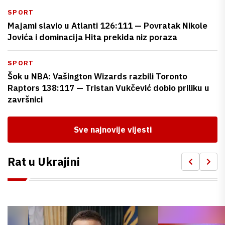
SPORT
Majami slavio u Atlanti 126:111 — Povratak Nikole
Jovića i dominacija Hita prekida niz poraza
SPORT
Šok u NBA: Vašington Wizards razbili Toronto
Raptors 138:117 — Tristan Vukčević dobio priliku u
završnici
Sve najnovije vijesti
Rat u Ukrajini