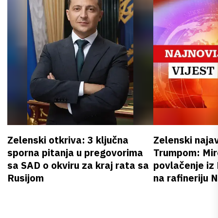
Zelenski otkriva: 3 ključna
Zelenski naja
sporna pitanja u pregovorima
Trumpom: Miro
sa SAD o okviru za kraj rata sa
povlačenje iz
Rusijom
na rafineriju