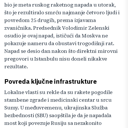
bio je meta ruskog raketnog napada u utorak,
što je rezultiralo smrću najmanje četvoro ljudi i
povredom 25 drugih, prema izjavama
zvaničnika. Predsednik Volodimir Zelenski
osudio je ovaj napad, ističući da Moskva ne
pokazuje nameru da obustavi trogodišnji rat.
Napad se desio dan nakon što direktni mirovni
pregovori u Istanbulu nisu doneli nikakve
rezultate.
Povreda ključne infrastrukture
Lokalne vlasti su rekle da su rakete pogodile
stambene zgrade i medicinski centar u srcu
Sumy. U međuvremenu, ukrajinska Služba
bezbednosti (SBU) saopštila je da je napadala
most koji povezuje Rusiju sa nezakonito