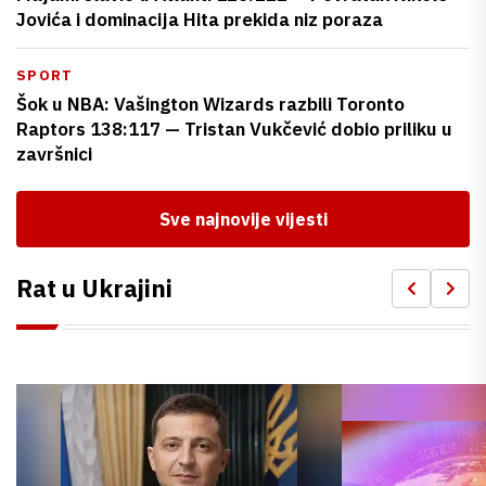
Jovića i dominacija Hita prekida niz poraza
SPORT
Šok u NBA: Vašington Wizards razbili Toronto
Raptors 138:117 — Tristan Vukčević dobio priliku u
završnici
Sve najnovije vijesti
Rat u Ukrajini