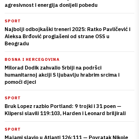
agresivnost i energija donijeli pobedu
SPORT
Najbolji odbojkaški treneri 2025: Ratko Pavličević i
Aleksa Brđović proglašeni od strane OSS u
Beogradu
BOSNA I HERCEGOVINA
Milorad Dodik zahvalio Srbiji na podršci
humanitarnoj akciji S ljubavlju hrabrim srcima i
pomoći djeci
SPORT
Bruk Lopez razbio Portland: 9 trojki i 31 poen —
Klipersi slavili 119:103, Harden i Leonard briljirali
SPORT
Majami slavio u Atlanti 126:111 — Povratak Nikole