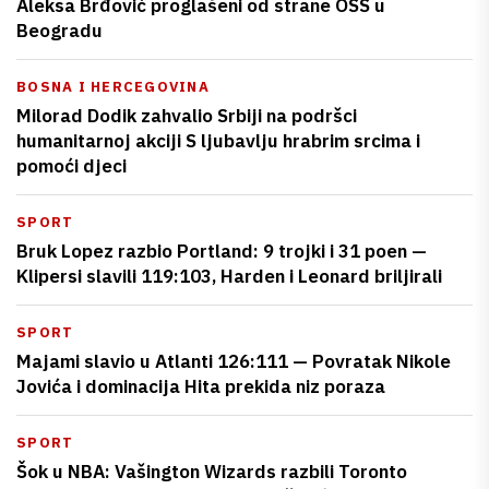
Aleksa Brđović proglašeni od strane OSS u
Beogradu
BOSNA I HERCEGOVINA
Milorad Dodik zahvalio Srbiji na podršci
humanitarnoj akciji S ljubavlju hrabrim srcima i
pomoći djeci
SPORT
Bruk Lopez razbio Portland: 9 trojki i 31 poen —
Klipersi slavili 119:103, Harden i Leonard briljirali
SPORT
Majami slavio u Atlanti 126:111 — Povratak Nikole
Jovića i dominacija Hita prekida niz poraza
SPORT
Šok u NBA: Vašington Wizards razbili Toronto