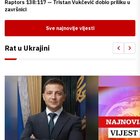
Raptors 138:117 — Tristan Vukčević dobio priliku u
završnici
Sve najnovije vijesti
Rat u Ukrajini