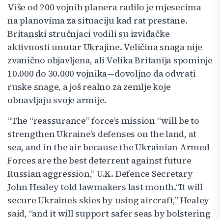
Više od 200 vojnih planera radilo je mjesecima
na planovima za situaciju kad rat prestane.
Britanski stručnjaci vodili su izviđačke
aktivnosti unutar Ukrajine. Veličina snaga nije
zvanično objavljena, ali Velika Britanija spominje
10.000 do 30.000 vojnika—dovoljno da odvrati
ruske snage, a još realno za zemlje koje
obnavljaju svoje armije.
“The “reassurance” force’s mission “will be to
strengthen Ukraine’s defenses on the land, at
sea, and in the air because the Ukrainian Armed
Forces are the best deterrent against future
Russian aggression,” U.K. Defence Secretary
John Healey told lawmakers last month.“It will
secure Ukraine’s skies by using aircraft,” Healey
said, “and it will support safer seas by bolstering