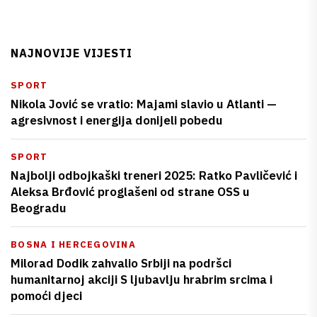
NAJNOVIJE VIJESTI
SPORT
Nikola Jović se vratio: Majami slavio u Atlanti —
agresivnost i energija donijeli pobedu
SPORT
Najbolji odbojkaški treneri 2025: Ratko Pavličević i
Aleksa Brđović proglašeni od strane OSS u
Beogradu
BOSNA I HERCEGOVINA
Milorad Dodik zahvalio Srbiji na podršci
humanitarnoj akciji S ljubavlju hrabrim srcima i
pomoći djeci