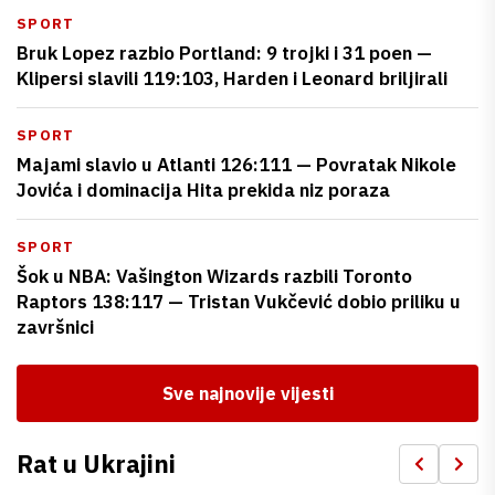
SPORT
Bruk Lopez razbio Portland: 9 trojki i 31 poen —
Klipersi slavili 119:103, Harden i Leonard briljirali
SPORT
Majami slavio u Atlanti 126:111 — Povratak Nikole
Jovića i dominacija Hita prekida niz poraza
SPORT
Šok u NBA: Vašington Wizards razbili Toronto
Raptors 138:117 — Tristan Vukčević dobio priliku u
završnici
Sve najnovije vijesti
Rat u Ukrajini