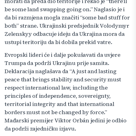
morati da preda dio teritorije i rekao je “there’ll
be some land swapping going on.” Naglasio je i
da bi razmjena mogla značiti “some bad stuff for
both” strane. Ukrajinski predsjednik Volodymyr
Zelenskyy odbacuje ideju da Ukrajina mora da
ustupi teritoriju da bi dobila prekid vatre.
Evropski lideri će i dalje pokušavati da uvjere
Trumpa da podrži Ukrajinu prije samita.
Deklaracija naglašava da “A just and lasting
peace that brings stability and security must
respect international law, including the
principles of independence, sovereignty,
territorial integrity and that international
borders must not be changed by force.”
Mađarski premijer Viktor Orbán jedini je odbio
da podrži zajedničku izjavu.