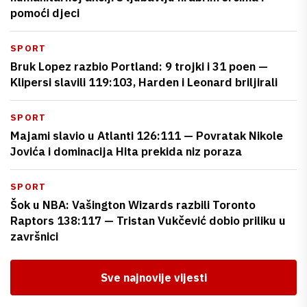
pomoći djeci
SPORT
Bruk Lopez razbio Portland: 9 trojki i 31 poen —
Klipersi slavili 119:103, Harden i Leonard briljirali
SPORT
Majami slavio u Atlanti 126:111 — Povratak Nikole
Jovića i dominacija Hita prekida niz poraza
SPORT
Šok u NBA: Vašington Wizards razbili Toronto
Raptors 138:117 — Tristan Vukčević dobio priliku u
završnici
Sve najnovije vijesti