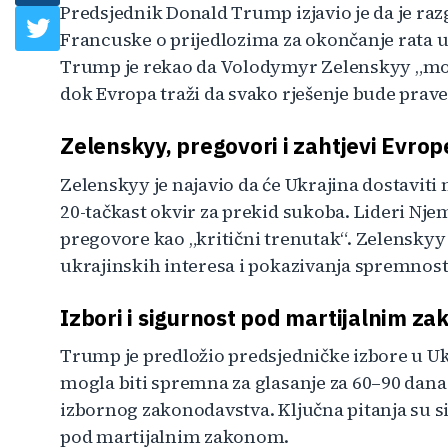
Predsjednik Donald Trump izjavio je da je raz
Francuske o prijedlozima za okončanje rata u
Trump je rekao da Volodymyr Zelenskyy „mor
dok Evropa traži da svako rješenje bude prave
Zelenskyy, pregovori i zahtjevi Evrop
Zelenskyy je najavio da će Ukrajina dostavit
20-tačkast okvir za prekid sukoba. Lideri Njem
pregovore kao „kritični trenutak“. Zelenskyy 
ukrajinskih interesa i pokazivanja spremnos
Izbori i sigurnost pod martijalnim z
Trump je predložio predsjedničke izbore u Uk
mogla biti spremna za glasanje za 60–90 dana
izbornog zakonodavstva. Ključna pitanja su s
pod martijalnim zakonom.