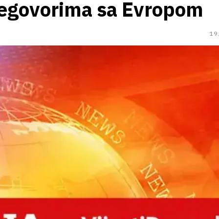
regovorima sa Evropom
19