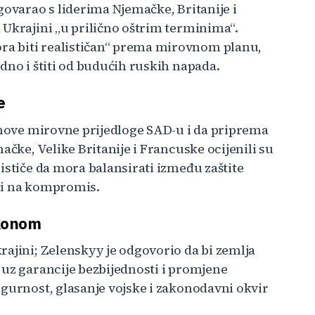
govarao s liderima Njemačke, Britanije i
 Ukrajini „u prilično oštrim terminima“.
a biti realističan“ prema mirovnom planu,
dno i štiti od budućih ruskih napada.
e
i nove mirovne prijedloge SAD-u i da priprema
ačke, Velike Britanije i Francuske ocijenili su
ističe da mora balansirati između zaštite
ti na kompromis.
akonom
rajini; Zelenskyy je odgovorio da bi zemlja
 uz garancije bezbijednosti i promjene
igurnost, glasanje vojske i zakonodavni okvir