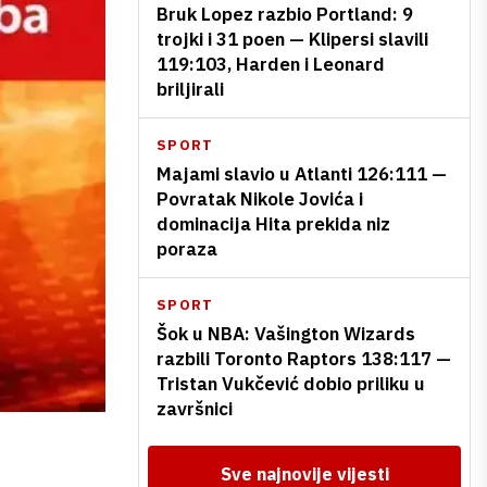
Bruk Lopez razbio Portland: 9
trojki i 31 poen — Klipersi slavili
119:103, Harden i Leonard
briljirali
SPORT
Majami slavio u Atlanti 126:111 —
Povratak Nikole Jovića i
dominacija Hita prekida niz
poraza
SPORT
Šok u NBA: Vašington Wizards
razbili Toronto Raptors 138:117 —
Tristan Vukčević dobio priliku u
završnici
Sve najnovije vijesti