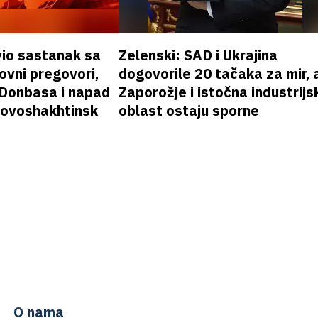
vio sastanak sa
Zelenski: SAD i Ukrajina
vni pregovori,
dogovorile 20 tačaka za mir, a
 Donbasa i napad
Zaporožje i istočna industrijs
 Novoshakhtinsk
oblast ostaju sporne
O nama