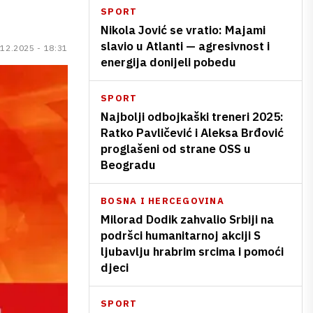
SPORT
Nikola Jović se vratio: Majami
slavio u Atlanti — agresivnost i
.12.2025 - 18:31
energija donijeli pobedu
SPORT
Najbolji odbojkaški treneri 2025:
Ratko Pavličević i Aleksa Brđović
proglašeni od strane OSS u
Beogradu
BOSNA I HERCEGOVINA
Milorad Dodik zahvalio Srbiji na
podršci humanitarnoj akciji S
ljubavlju hrabrim srcima i pomoći
djeci
SPORT