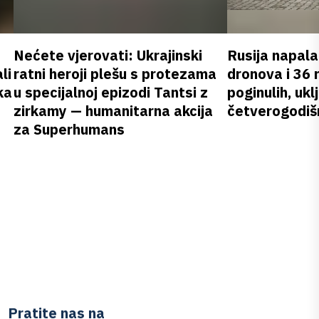
Nećete vjerovati: Ukrajinski
Rusija napala
li
ratni heroji plešu s protezama
dronova i 36 
ka
u specijalnoj epizodi Tantsi z
poginulih, ukl
zirkamy — humanitarna akcija
četverogodišn
za Superhumans
Pratite nas na