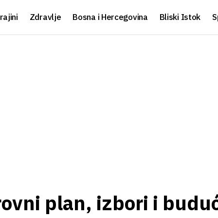
rajini
Zdravlje
Bosna i Hercegovina
Bliski Istok
S
rovni plan, izbori i budu