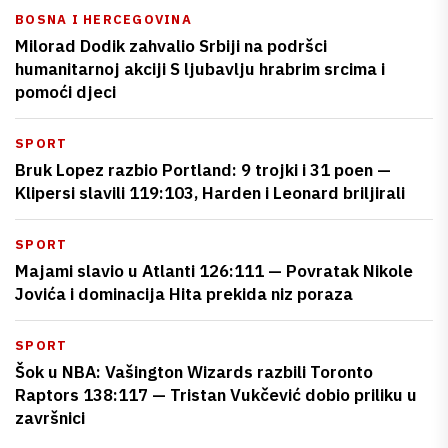
BOSNA I HERCEGOVINA
Milorad Dodik zahvalio Srbiji na podršci
humanitarnoj akciji S ljubavlju hrabrim srcima i
pomoći djeci
SPORT
Bruk Lopez razbio Portland: 9 trojki i 31 poen —
Klipersi slavili 119:103, Harden i Leonard briljirali
SPORT
Majami slavio u Atlanti 126:111 — Povratak Nikole
Jovića i dominacija Hita prekida niz poraza
SPORT
Šok u NBA: Vašington Wizards razbili Toronto
Raptors 138:117 — Tristan Vukčević dobio priliku u
završnici