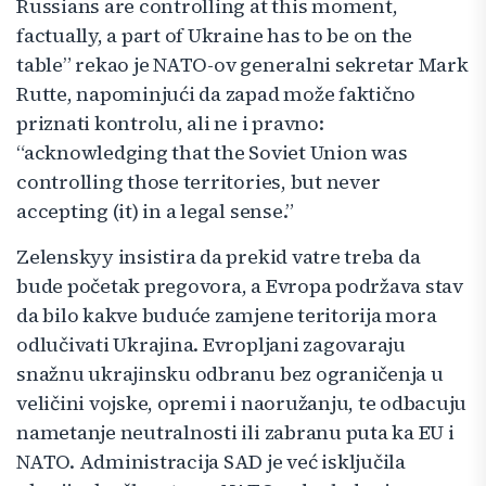
Russians are controlling at this moment,
factually, a part of Ukraine has to be on the
table” rekao je NATO-ov generalni sekretar Mark
Rutte, napominjući da zapad može faktično
priznati kontrolu, ali ne i pravno:
“acknowledging that the Soviet Union was
controlling those territories, but never
accepting (it) in a legal sense.”
Zelenskyy insistira da prekid vatre treba da
bude početak pregovora, a Evropa podržava stav
da bilo kakve buduće zamjene teritorija mora
odlučivati Ukrajina. Evropljani zagovaraju
snažnu ukrajinsku odbranu bez ograničenja u
veličini vojske, opremi i naoružanju, te odbacuju
nametanje neutralnosti ili zabranu puta ka EU i
NATO. Administracija SAD je već isključila