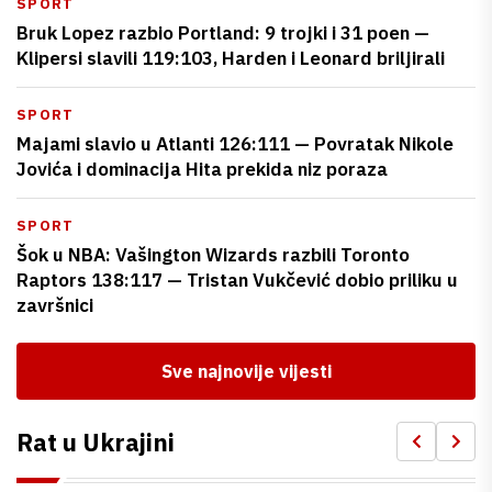
SPORT
Bruk Lopez razbio Portland: 9 trojki i 31 poen —
Klipersi slavili 119:103, Harden i Leonard briljirali
SPORT
Majami slavio u Atlanti 126:111 — Povratak Nikole
Jovića i dominacija Hita prekida niz poraza
SPORT
Šok u NBA: Vašington Wizards razbili Toronto
Raptors 138:117 — Tristan Vukčević dobio priliku u
završnici
Sve najnovije vijesti
Rat u Ukrajini