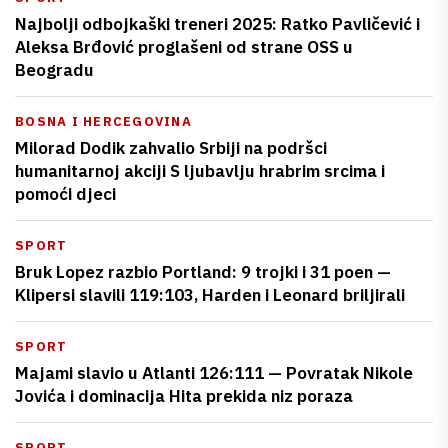
Najbolji odbojkaški treneri 2025: Ratko Pavličević i
Aleksa Brđović proglašeni od strane OSS u
Beogradu
BOSNA I HERCEGOVINA
Milorad Dodik zahvalio Srbiji na podršci
humanitarnoj akciji S ljubavlju hrabrim srcima i
pomoći djeci
SPORT
Bruk Lopez razbio Portland: 9 trojki i 31 poen —
Klipersi slavili 119:103, Harden i Leonard briljirali
SPORT
Majami slavio u Atlanti 126:111 — Povratak Nikole
Jovića i dominacija Hita prekida niz poraza
SPORT