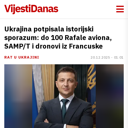
Ukrajina potpisala istorijski
sporazum: do 100 Rafale aviona,
SAMP/T i dronovi iz Francuske
RAT U UKRAJINI
20.12.2025 - 01:01