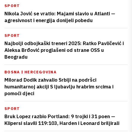
SPORT
Nikola Jović se vratio: Majami slavio u Atlanti —
agresivnost i energija donijeli pobedu
SPORT
Najbolji odbojkaški treneri 2025: Ratko Pavličević i
Aleksa Brđović proglašeni od strane OSS u
Beogradu
BOSNA I HERCEGOVINA
Milorad Dodik zahvalio Srbiji na podršci
humanitarnoj akciji S ljubavlju hrabrim srcima i
pomoći djeci
SPORT
Bruk Lopez razbio Portland: 9 trojki i 31 poen —
Klipersi slavili 119:103, Harden i Leonard briljirali