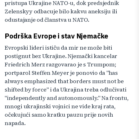
pristupa Ukrajine NATO-u, dok predsjednik
Zelenskyy odbacuje bilo kakvu aneksiju ili
odustajanje od članstva u NATO.
Podrška Evrope i stav Njemačke
Evropski lideri ističu da mir ne može biti
postignut bez Ukrajine. Njemački kancelar
Friedrich Merz razgovarao je s Trumpom;
portparol Steffen Meyer je ponovio da "has
always emphasized that borders must not be
shifted by force" i da Ukrajina treba odlučivati
"independently and autonomously." Na frontu,
mnogi ukrajinski vojnici ne vide kraj rata,
očekujući samo kratku pauzu prije novih
napada.