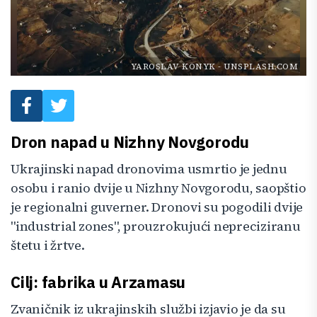
YAROSLAV KONYK
-
UNSPLASH.COM
Dron napad u Nizhny Novgorodu
Ukrajinski napad dronovima usmrtio je jednu
osobu i ranio dvije u Nizhny Novgorodu, saopštio
je regionalni guverner. Dronovi su pogodili dvije
"industrial zones", prouzrokujući nepreciziranu
štetu i žrtve.
Cilj: fabrika u Arzamasu
Zvaničnik iz ukrajinskih službi izjavio je da su