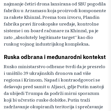
najmanje četiri drona lansirana od SBU pogodila
fabriku u Arzamasu koja proizvodi komponente
za rakete Khinzal. Prema tom izvoru, Plandin
fabrika pravi žiroskopske uređaje, kontrolne
sisteme i on-board računare za Khinzal, pa je
zato „absolutely legitimate target“ kao dio
ruskog vojnog industrijskog kompleksa.
Ruska odbrana i međunarodni kontekst
Rusko ministarstvo odbrane tvrdi da je presrelo
i uništilo 39 ukrajinskih dronova nad više
regiona i Krimom. Napad i kontraodgovori se
dešavaju pred samit u Aljasci, gdje Putin nastoji
da ubijedi Trumpa da podrži mirni sporazum
koji bi učvrstio ruske dobitke. Putin traži
zadržavanje okupiranih teritorija i sprečavanje