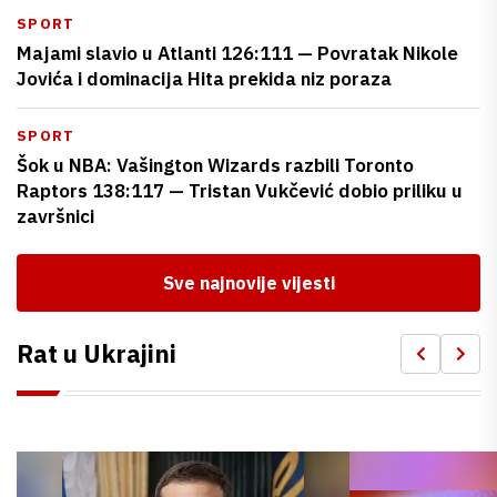
SPORT
Majami slavio u Atlanti 126:111 — Povratak Nikole
Jovića i dominacija Hita prekida niz poraza
SPORT
Šok u NBA: Vašington Wizards razbili Toronto
Raptors 138:117 — Tristan Vukčević dobio priliku u
završnici
Sve najnovije vijesti
Rat u Ukrajini