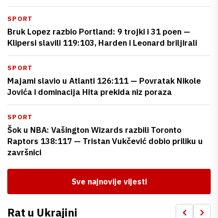
SPORT
Bruk Lopez razbio Portland: 9 trojki i 31 poen —
Klipersi slavili 119:103, Harden i Leonard briljirali
SPORT
Majami slavio u Atlanti 126:111 — Povratak Nikole
Jovića i dominacija Hita prekida niz poraza
SPORT
Šok u NBA: Vašington Wizards razbili Toronto
Raptors 138:117 — Tristan Vukčević dobio priliku u
završnici
Sve najnovije vijesti
Rat u Ukrajini