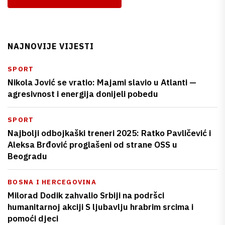
NAJNOVIJE VIJESTI
SPORT
Nikola Jović se vratio: Majami slavio u Atlanti —
agresivnost i energija donijeli pobedu
SPORT
Najbolji odbojkaški treneri 2025: Ratko Pavličević i
Aleksa Brđović proglašeni od strane OSS u
Beogradu
BOSNA I HERCEGOVINA
Milorad Dodik zahvalio Srbiji na podršci
humanitarnoj akciji S ljubavlju hrabrim srcima i
pomoći djeci