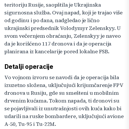
teritoriju Rusije, saopštila je Ukrajinska
sigurnosna služba. Ovaj napad, koji je trajao više
od godinu i po dana, nadgledao je lično
ukrajinski predsednik Volodymyr Zelenskyy. U
svom večernjem obraćanju, Zelenskyy je naveo
da je korišćeno 117 dronova i da je operacija
planirana iz kancelarije pored lokalne FSB.
Detalji operacije
Vo vojnom izvoru se navodi da je operacija bila
izuzetno složena, uključujući krijumčarenje FPV
dronova u Rusiju, gde su smešteni u mobilnim
drvenim kućama. Tokom napada, ti dronovi su
se pojavljivali iz unutrašnjosti ovih kuća kako bi
udarili na ruske bombardere, uključujući avione
A-50, Tu-95 i Tu-22M.