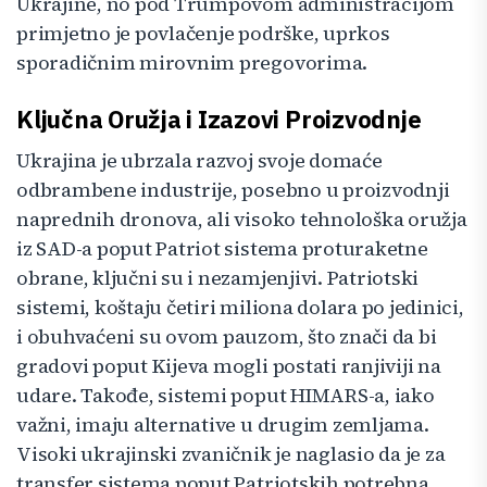
Ukrajine, no pod Trumpovom administracijom
primjetno je povlačenje podrške, uprkos
sporadičnim mirovnim pregovorima.
Ključna Oružja i Izazovi Proizvodnje
Ukrajina je ubrzala razvoj svoje domaće
odbrambene industrije, posebno u proizvodnji
naprednih dronova, ali visoko tehnološka oružja
iz SAD-a poput Patriot sistema proturaketne
obrane, ključni su i nezamjenjivi. Patriotski
sistemi, koštaju četiri miliona dolara po jedinici,
i obuhvaćeni su ovom pauzom, što znači da bi
gradovi poput Kijeva mogli postati ranjiviji na
udare. Takođe, sistemi poput HIMARS-a, iako
važni, imaju alternative u drugim zemljama.
Visoki ukrajinski zvaničnik je naglasio da je za
transfer sistema poput Patriotskih potrebna