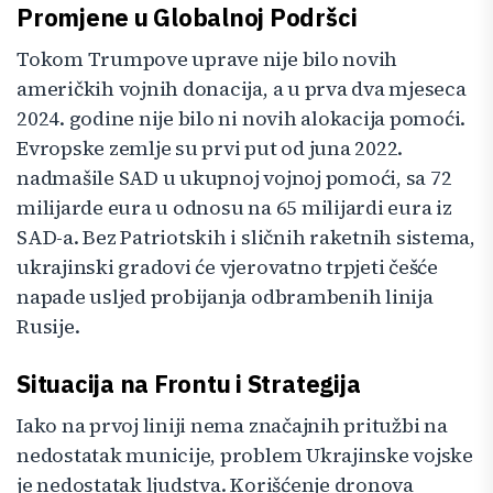
Promjene u Globalnoj Podršci
Tokom Trumpove uprave nije bilo novih
američkih vojnih donacija, a u prva dva mjeseca
2024. godine nije bilo ni novih alokacija pomoći.
Evropske zemlje su prvi put od juna 2022.
nadmašile SAD u ukupnoj vojnoj pomoći, sa 72
milijarde eura u odnosu na 65 milijardi eura iz
SAD-a. Bez Patriotskih i sličnih raketnih sistema,
ukrajinski gradovi će vjerovatno trpjeti češće
napade usljed probijanja odbrambenih linija
Rusije.
Situacija na Frontu i Strategija
Iako na prvoj liniji nema značajnih pritužbi na
nedostatak municije, problem Ukrajinske vojske
je nedostatak ljudstva. Korišćenje dronova