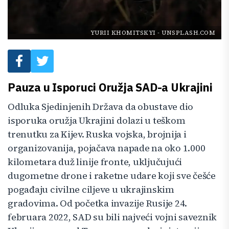
YURII KHOMITSKYI
-
UNSPLASH.COM
Pauza u Isporuci Oružja SAD-a Ukrajini
Odluka Sjedinjenih Država da obustave dio
isporuka oružja Ukrajini dolazi u teškom
trenutku za Kijev. Ruska vojska, brojnija i
organizovanija, pojačava napade na oko 1.000
kilometara duž linije fronte, uključujući
dugometne drone i raketne udare koji sve češće
pogađaju civilne ciljeve u ukrajinskim
gradovima. Od početka invazije Rusije 24.
februara 2022, SAD su bili najveći vojni saveznik