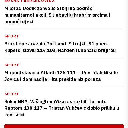
BOSNA I HERCEGOVINA
Milorad Dodik zahvalio Srbiji na podršci
humanitarnoj akciji S ljubavlju hrabrim srcima i
pomoći djeci
SPORT
Bruk Lopez razbio Portland: 9 trojki i 31 poen —
Klipersi slavili 119:103, Harden i Leonard briljirali
SPORT
Majami slavio u Atlanti 126:111 — Povratak Nikole
Jovića i dominacija Hita prekida niz poraza
SPORT
Šok u NBA: Vašington Wizards razbili Toronto
Raptors 138:117 — Tristan Vukčević dobio priliku u
završnici