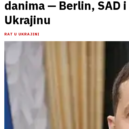
danima — Berlin, SAD i
Ukrajinu
RAT U UKRAJINI