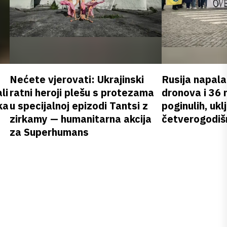
Nećete vjerovati: Ukrajinski
Rusija napala
li
ratni heroji plešu s protezama
dronova i 36 
ka
u specijalnoj epizodi Tantsi z
poginulih, ukl
zirkamy — humanitarna akcija
četverogodišn
za Superhumans