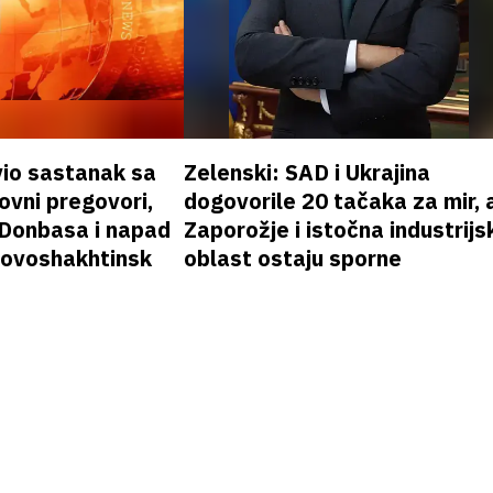
vio sastanak sa
Zelenski: SAD i Ukrajina
vni pregovori,
dogovorile 20 tačaka za mir, a
 Donbasa i napad
Zaporožje i istočna industrijs
 Novoshakhtinsk
oblast ostaju sporne