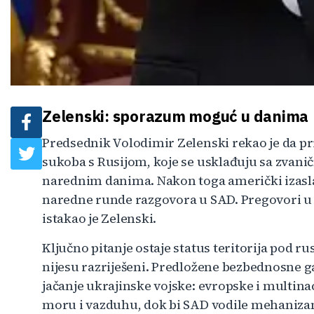
Zelenski: sporazum moguć u danima
Predsednik Volodimir Zelenski rekao je da pr
sukoba s Rusijom, koje se usklađuju sa zvani
narednim danima. Nakon toga američki izaslan
naredne runde razgovora u SAD. Pregovori u Be
istakao je Zelenski.
Ključno pitanje ostaje status teritorija pod
nijesu razriješeni. Predložene bezbednosne g
jačanje ukrajinske vojske: evropske i multin
moru i vazduhu, dok bi SAD vodile mehanizam