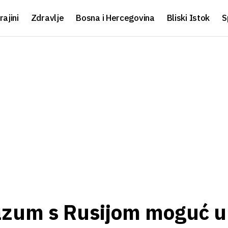
rajini
Zdravlje
Bosna i Hercegovina
Bliski Istok
S
razum s Rusijom moguć u