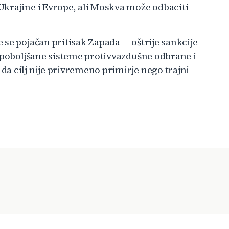
krajine i Evrope, ali Moskva može odbaciti
se pojačan pritisak Zapada — oštrije sankcije
i poboljšane sisteme protivvazdušne odbrane i
a cilj nije privremeno primirje nego trajni