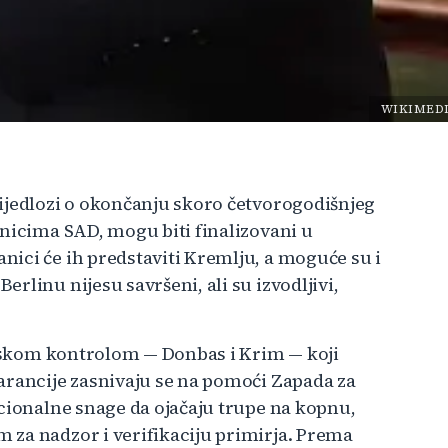
WIKIMED
ijedlozi o okončanju skoro četvorogodišnjeg
čnicima SAD, mogu biti finalizovani u
ici će ih predstaviti Kremlju, a moguće su i
rlinu nijesu savršeni, ali su izvodljivi,
 ruskom kontrolom — Donbas i Krim — koji
arancije zasnivaju se na pomoći Zapada za
acionalne snage da ojačaju trupe na kopnu,
 za nadzor i verifikaciju primirja. Prema