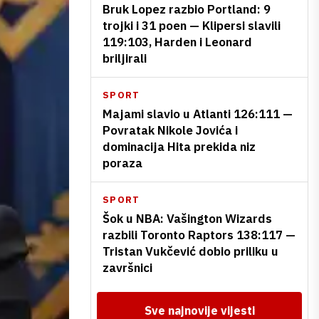
Bruk Lopez razbio Portland: 9
trojki i 31 poen — Klipersi slavili
119:103, Harden i Leonard
briljirali
SPORT
Majami slavio u Atlanti 126:111 —
Povratak Nikole Jovića i
dominacija Hita prekida niz
poraza
SPORT
Šok u NBA: Vašington Wizards
razbili Toronto Raptors 138:117 —
Tristan Vukčević dobio priliku u
završnici
Sve najnovije vijesti