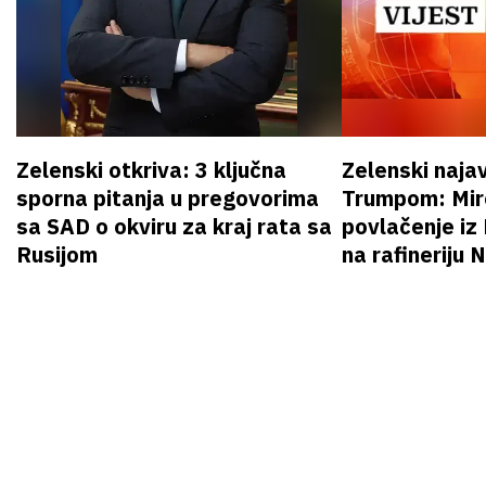
Zelenski otkriva: 3 ključna
Zelenski naja
sporna pitanja u pregovorima
Trumpom: Miro
sa SAD o okviru za kraj rata sa
povlačenje iz
Rusijom
na rafineriju