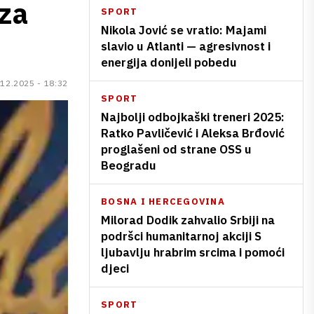
 za
SPORT
Nikola Jović se vratio: Majami
slavio u Atlanti — agresivnost i
energija donijeli pobedu
.12.2025 - 18:32
SPORT
Najbolji odbojkaški treneri 2025:
Ratko Pavličević i Aleksa Brđović
proglašeni od strane OSS u
Beogradu
BOSNA I HERCEGOVINA
Milorad Dodik zahvalio Srbiji na
podršci humanitarnoj akciji S
ljubavlju hrabrim srcima i pomoći
djeci
SPORT