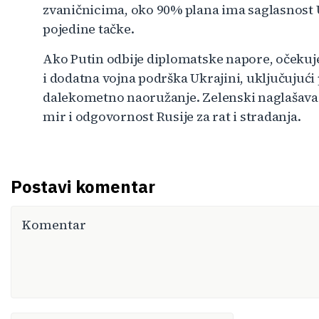
zvaničnicima, oko 90% plana ima saglasnost U
pojedine tačke.
Ako Putin odbije diplomatske napore, očekuje 
i dodatna vojna podrška Ukrajini, uključujuć
dalekometno naoružanje. Zelenski naglašava d
mir i odgovornost Rusije za rat i stradanja.
Postavi komentar