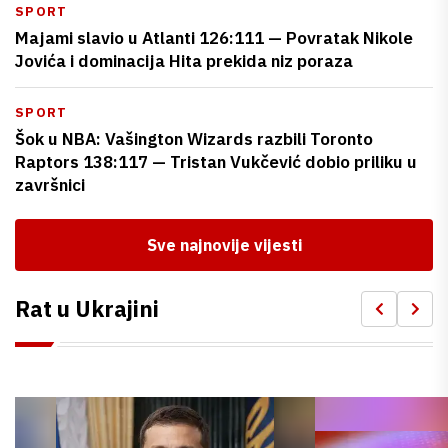
SPORT
Majami slavio u Atlanti 126:111 — Povratak Nikole
Jovića i dominacija Hita prekida niz poraza
SPORT
Šok u NBA: Vašington Wizards razbili Toronto
Raptors 138:117 — Tristan Vukčević dobio priliku u
završnici
Sve najnovije vijesti
Rat u Ukrajini