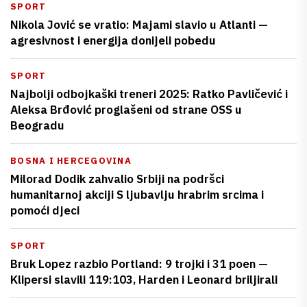
SPORT
Nikola Jović se vratio: Majami slavio u Atlanti —
agresivnost i energija donijeli pobedu
SPORT
Najbolji odbojkaški treneri 2025: Ratko Pavličević i
Aleksa Brđović proglašeni od strane OSS u
Beogradu
BOSNA I HERCEGOVINA
Milorad Dodik zahvalio Srbiji na podršci
humanitarnoj akciji S ljubavlju hrabrim srcima i
pomoći djeci
SPORT
Bruk Lopez razbio Portland: 9 trojki i 31 poen —
Klipersi slavili 119:103, Harden i Leonard briljirali