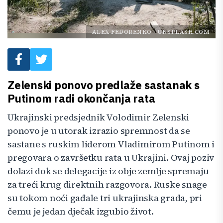
ALEX FEDORENKO
-
UNSPLASH.COM
Zelenski ponovo predlaže sastanak s
Putinom radi okončanja rata
Ukrajinski predsjednik Volodimir Zelenski
ponovo je u utorak izrazio spremnost da se
sastane s ruskim liderom Vladimirom Putinom i
pregovara o završetku rata u Ukrajini. Ovaj poziv
dolazi dok se delegacije iz obje zemlje spremaju
za treći krug direktnih razgovora. Ruske snage
su tokom noći gađale tri ukrajinska grada, pri
čemu je jedan dječak izgubio život.