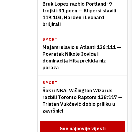
Bruk Lopez razbio Portland: 9
trojki i 31 poen — Klipersi slavili
119:103, Harden i Leonard
briljirali
SPORT
Majami slavio u Atlanti 126:111 —
Povratak Nikole Jovića i
dominacija Hita prekida niz
poraza
SPORT
Šok u NBA: Vašington Wizards
razbili Toronto Raptors 138:117 —
Tristan Vukčević dobio priliku u
završnici
Sve najnovije vijesti