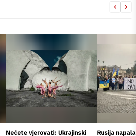
Nećete vjerovati: Ukrajinski
Rusija napala