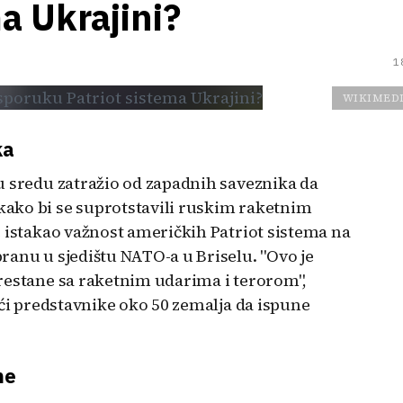
a Ukrajini?
1
WIKIMED
ka
u sredu zatražio od zapadnih saveznika da
ako bi se suprotstavili ruskim raketnim
e istakao važnost američkih Patriot sistema na
ranu u sjedištu NATO-a u Briselu. "Ovo je
restane sa raketnim udarima i terorom",
ući predstavnike oko 50 zemalja da ispune
ne