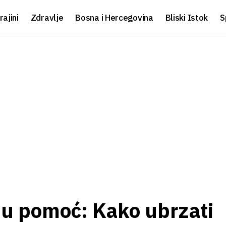
rajini
Zdravlje
Bosna i Hercegovina
Bliski Istok
S
nu pomoć: Kako ubrzati