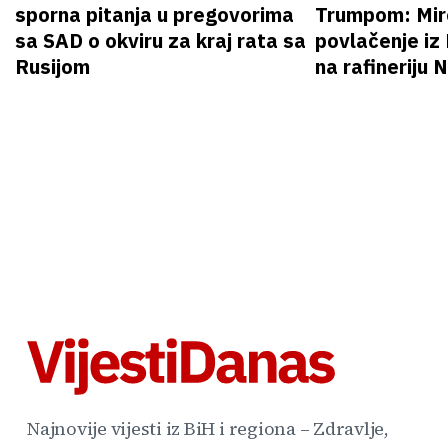
sporna pitanja u pregovorima
Trumpom: Miro
sa SAD o okviru za kraj rata sa
povlačenje iz
Rusijom
na rafineriju
Najnovije vijesti iz BiH i regiona – Zdravlje,