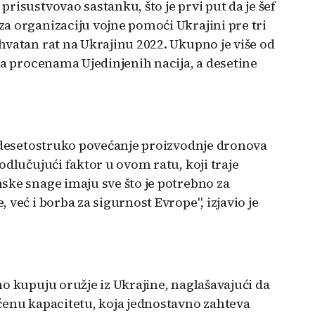
risustvovao sastanku, što je prvi put da je šef
a organizaciju vojne pomoći Ukrajini pre tri
hvatan rat na Ukrajinu 2022. Ukupno je više od
ma procenama Ujedinjenih nacija, a desetine
a desetostruko povećanje proizvodnje dronova
odlučujući faktor u ovom ratu, koji traje
ske snage imaju sve što je potrebno za
već i borba za sigurnost Evrope", izjavio je
o kupuju oružje iz Ukrajine, naglašavajući da
ćenu kapacitetu, koja jednostavno zahteva