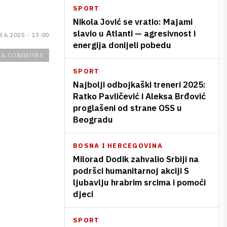
SPORT
Nikola Jović se vratio: Majami
slavio u Atlanti — agresivnost i
8.6.2025 - 13:00
energija donijeli pobedu
IA COMMONS
SPORT
Najbolji odbojkaški treneri 2025:
Ratko Pavličević i Aleksa Brđović
proglašeni od strane OSS u
Beogradu
BOSNA I HERCEGOVINA
Milorad Dodik zahvalio Srbiji na
podršci humanitarnoj akciji S
ljubavlju hrabrim srcima i pomoći
djeci
SPORT