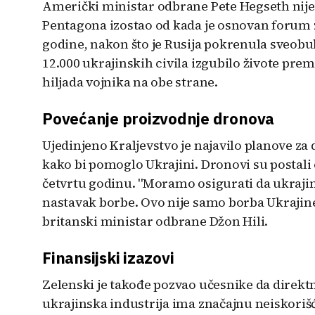
Američki ministar odbrane Pete Hegseth nije p
Pentagona izostao od kada je osnovan forum z
godine, nakon što je Rusija pokrenula sveobu
12.000 ukrajinskih civila izgubilo živote pre
hiljada vojnika na obe strane.
Povećanje proizvodnje dronova
Ujedinjeno Kraljevstvo je najavilo planove z
kako bi pomoglo Ukrajini. Dronovi su postali 
četvrtu godinu. "Moramo osigurati da ukrajin
nastavak borbe. Ovo nije samo borba Ukrajine, 
britanski ministar odbrane Džon Hili.
Finansijski izazovi
Zelenski je takođe pozvao učesnike da direktn
ukrajinska industrija ima značajnu neiskoriš