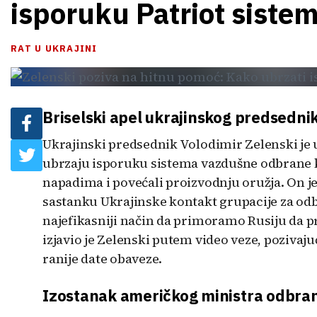
isporuku Patriot sistem
RAT U UKRAJINI
Briselski apel ukrajinskog predsedni
Ukrajinski predsednik Volodimir Zelenski je 
ubrzaju isporuku sistema vazdušne odbrane k
napadima i povećali proizvodnju oružja. On j
sastanku Ukrajinske kontakt grupacije za odb
najefikasniji način da primoramo Rusiju da p
izjavio je Zelenski putem video veze, pozivaj
ranije date obaveze.
Izostanak američkog ministra odbra