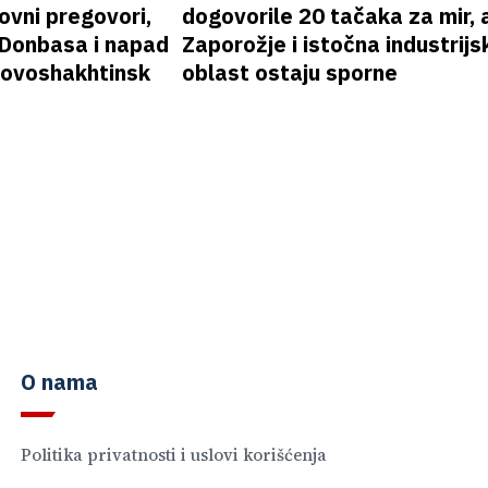
vni pregovori,
dogovorile 20 tačaka za mir, a
 Donbasa i napad
Zaporožje i istočna industrijs
 Novoshakhtinsk
oblast ostaju sporne
O nama
Politika privatnosti i uslovi korišćenja