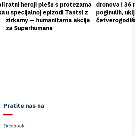
li
ratni heroji plešu s protezama
dronova i 36 
ka
u specijalnoj epizodi Tantsi z
poginulih, ukl
zirkamy — humanitarna akcija
četverogodišn
za Superhumans
Pratite nas na
Facebook