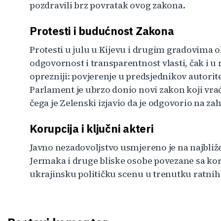
pozdravili brz povratak ovog zakona.
Protesti i budućnost Zakona
Protesti u julu u Kijevu i drugim gradovima oku
odgovornost i transparentnost vlasti, čak i u
oprezniji: povjerenje u predsjednikov autoritet
Parlament je ubrzo donio novi zakon koji vrać
čega je Zelenski izjavio da je odgovorio na za
Korupcija i ključni akteri
Javno nezadovoljstvo usmjereno je na najbliž
Jermaka i druge bliske osobe povezane sa ko
ukrajinsku političku scenu u trenutku ratnih