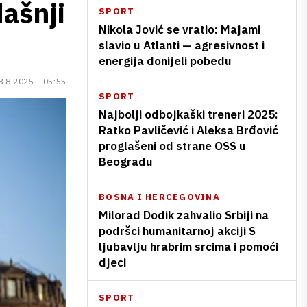
dašnji
SPORT
Nikola Jović se vratio: Majami
slavio u Atlanti — agresivnost i
energija donijeli pobedu
8.8.2025 - 05:55
SPORT
Najbolji odbojkaški treneri 2025:
Ratko Pavličević i Aleksa Brđović
proglašeni od strane OSS u
Beogradu
BOSNA I HERCEGOVINA
Milorad Dodik zahvalio Srbiji na
podršci humanitarnoj akciji S
ljubavlju hrabrim srcima i pomoći
djeci
SPORT