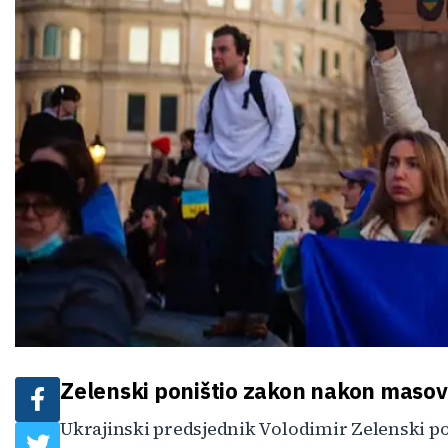
Zelenski poništio zakon nakon masov
Ukrajinski predsjednik Volodimir Zelenski p