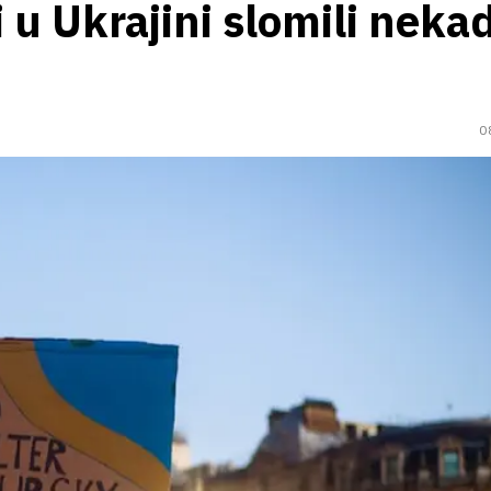
i u Ukrajini slomili neka
0