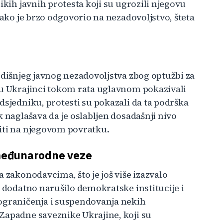
ikih javnih protesta koji su ugrozili njegovu
Iako je brzo odgovorio na nezadovoljstvo, šteta
odišnjeg javnog nezadovoljstva zbog optužbi za
su Ukrajinci tokom rata uglavnom pokazivali
dsjedniku, protesti su pokazali da ta podrška
k naglašava da je oslabljen dosadašnji nivo
iti na njegovom povratku.
i međunarodne veze
 zakonodavcima, što je još više izazvalo
o dodatno narušilo demokratske institucije i
 ograničenja i suspendovanja nekih
Zapadne saveznike Ukrajine, koji su