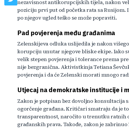
nezavisnost antikorupcijskih tijela, nakon vel
poziciju prvi put od početka rata sa Rusijom. 
po njegov ugled teško se može popraviti.
Pad povjerenja među građanima
Zelenskijeva odluka uslijedila je nakon višeg
korupciju unutar njegove bliske ekipe. Iako 
velik stepen povjerenja i tolerance prema pre
nije bezgranična. Aktivistkinja Tetiana Ševču
povjerenja i da će Zelenski morati mnogo rad
Utjecaj na demokratske institucije 
Zakon je potpisan bez dovoljno konsultacija sa
ogorčenje građana. Kritičari smatraju da je t
transparentnost, naročito u trenutku ratnih
građanskih prava. Takođe, zakon je zabrinuo 