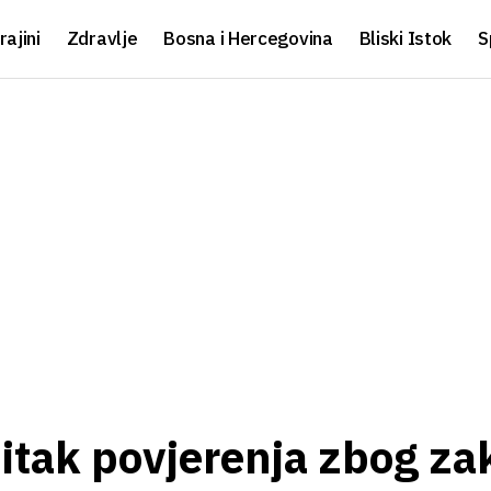
rajini
Zdravlje
Bosna i Hercegovina
Bliski Istok
S
itak povjerenja zbog za