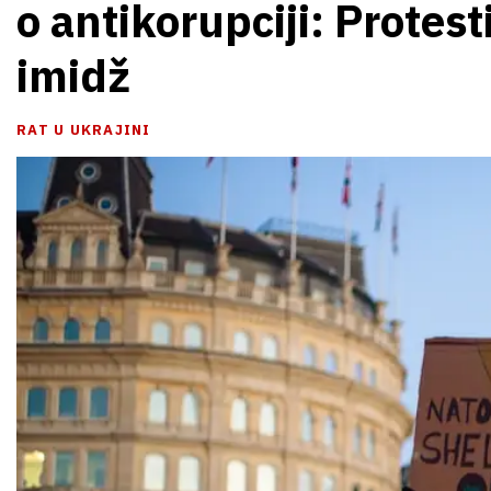
o antikorupciji: Protest
imidž
RAT U UKRAJINI