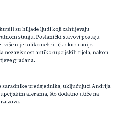
pili su hiljade ljudi koji zahtijevaju
 ratnom stanju. Poslanički stavovi postaju
 više nije toliko nekritičko kao ranije.
a nezavisnost antikorupcijskih tijela, nakon
htjeve građana.
e saradnike predsjednika, uključujući Andrija
rupcijskim aferama, što dodatno utiče na
 izazova.