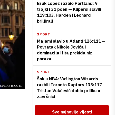
Bruk Lopez razbio Portland: 9
trojki i 31 poen — Klipersi slavili
119:103, Harden i Leonard
briljirali
SPORT
Majami slavio u Atlanti 126:111 —
Povratak Nikole Jovića i
dominacija Hita prekida niz
poraza
SPORT
Šok u NBA: Vašington Wizards
razbili Toronto Raptors 138:117 —
SPLASH.COM
Tristan Vukčević dobio priliku u
završnici
Sve najnovije vijesti