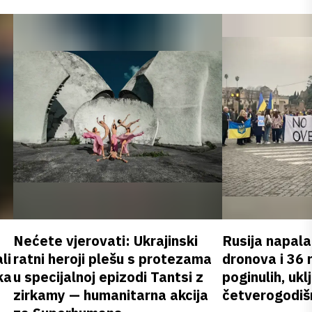
Nećete vjerovati: Ukrajinski
Rusija napala
li
ratni heroji plešu s protezama
dronova i 36 
ka
u specijalnoj epizodi Tantsi z
poginulih, ukl
zirkamy — humanitarna akcija
četverogodišn