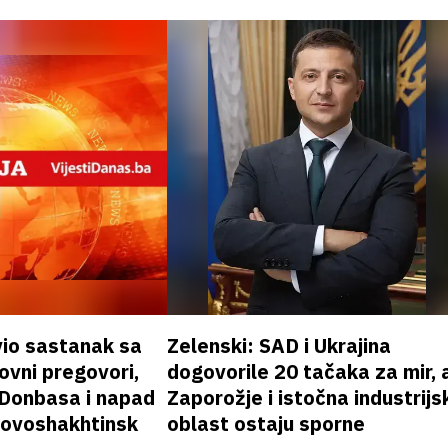
vio sastanak sa
Zelenski: SAD i Ukrajina
vni pregovori,
dogovorile 20 tačaka za mir, a
 Donbasa i napad
Zaporožje i istočna industrijs
 Novoshakhtinsk
oblast ostaju sporne