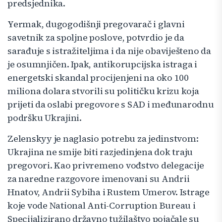
predsjednika.
Yermak, dugogodišnji pregovarač i glavni
savetnik za spoljne poslove, potvrdio je da
sarađuje s istražiteljima i da nije obaviješteno da
je osumnjičen. Ipak, antikorupcijska istraga i
energetski skandal procijenjeni na oko 100
miliona dolara stvorili su političku krizu koja
prijeti da oslabi pregovore s SAD i međunarodnu
podršku Ukrajini.
Zelenskyy je naglasio potrebu za jedinstvom:
Ukrajina ne smije biti razjedinjena dok traju
pregovori. Kao privremeno vođstvo delegacije
za naredne razgovore imenovani su Andrii
Hnatov, Andrii Sybiha i Rustem Umerov. Istrage
koje vode National Anti-Corruption Bureau i
Specijalizirano državno tužilaštvo pojačale su