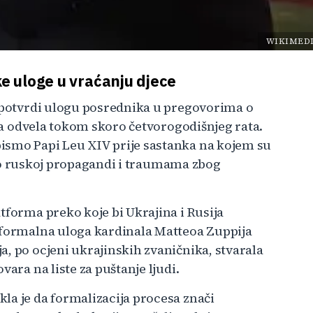
WIKIMED
ke uloge u vraćanju djece
o potvrdi ulogu posrednika u pregovorima o
ija odvela tokom skoro četvorogodišnjeg rata.
ismo Papi Leu XIV prije sastanka na kojem su
ili o ruskoj propagandi i traumama zbog
tforma preko koje bi Ukrajina i Rusija
eformalna uloga kardinala Matteoa Zuppija
, po ocjeni ukrajinskih zvaničnika, stvarala
vara na liste za puštanje ljudi.
la je da formalizacija procesa znači