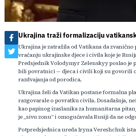
Ukrajina traži formalizaciju vatikans
Ukrajina je zatražila od Vatikana da zvaničn
vraćanju ukrajinske djece i civila koje je Rus
Predsjednik Volodymyr Zelenskyy poslao je p
bili povratnici — djeca i civili koji su govor
razdvajanja od porodica.
Ukrajina želi da Vatikan postane formalna pla
razgovarale o povratku civila. Dosadašnja, n
kao papinog izaslanika za humanitarna pitanja
je „sivu zonu“ i omogućavala Rusiji da ne odgo
Potpredsjednica ureda Iryna Vereshchuk istak