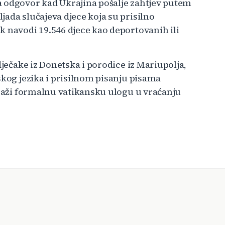
a odgovor kad Ukrajina pošalje zahtjev putem
ada slučajeva djece koja su prisilno
k navodi 19.546 djece kao deportovanih ili
dječake iz Donetska i porodice iz Mariupolja,
skog jezika i prisilnom pisanju pisama
traži formalnu vatikansku ulogu u vraćanju