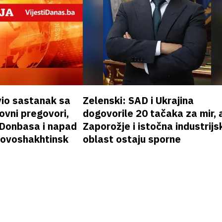
vio sastanak sa
Zelenski: SAD i Ukrajina
vni pregovori,
dogovorile 20 tačaka za mir, a
 Donbasa i napad
Zaporožje i istočna industrijs
 Novoshakhtinsk
oblast ostaju sporne