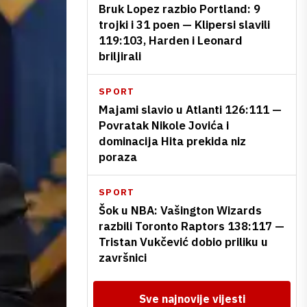
Bruk Lopez razbio Portland: 9
trojki i 31 poen — Klipersi slavili
119:103, Harden i Leonard
briljirali
SPORT
Majami slavio u Atlanti 126:111 —
Povratak Nikole Jovića i
dominacija Hita prekida niz
poraza
SPORT
Šok u NBA: Vašington Wizards
razbili Toronto Raptors 138:117 —
Tristan Vukčević dobio priliku u
završnici
Sve najnovije vijesti