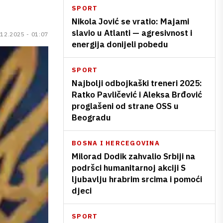
SPORT
Nikola Jović se vratio: Majami
slavio u Atlanti — agresivnost i
.12.2025 - 01:07
energija donijeli pobedu
SPORT
Najbolji odbojkaški treneri 2025:
Ratko Pavličević i Aleksa Brđović
proglašeni od strane OSS u
Beogradu
BOSNA I HERCEGOVINA
Milorad Dodik zahvalio Srbiji na
podršci humanitarnoj akciji S
ljubavlju hrabrim srcima i pomoći
djeci
SPORT