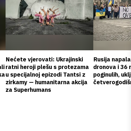
Nećete vjerovati: Ukrajinski
Rusija napala
li
ratni heroji plešu s protezama
dronova i 36 
ka
u specijalnoj epizodi Tantsi z
poginulih, ukl
zirkamy — humanitarna akcija
četverogodišn
za Superhumans