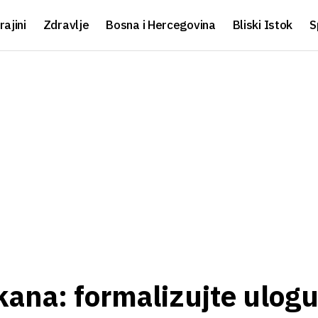
rajini
Zdravlje
Bosna i Hercegovina
Bliski Istok
S
kana: formalizujte ulogu