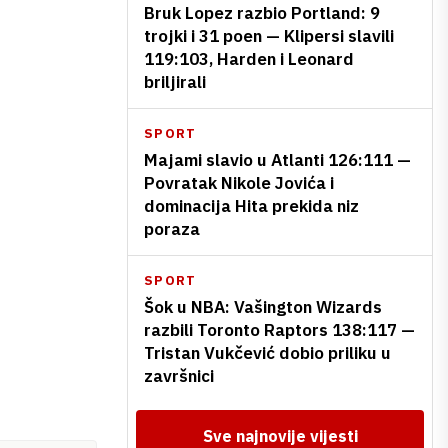
Bruk Lopez razbio Portland: 9
trojki i 31 poen — Klipersi slavili
119:103, Harden i Leonard
briljirali
SPORT
Majami slavio u Atlanti 126:111 —
Povratak Nikole Jovića i
dominacija Hita prekida niz
poraza
SPORT
Šok u NBA: Vašington Wizards
razbili Toronto Raptors 138:117 —
Tristan Vukčević dobio priliku u
završnici
Sve najnovije vijesti