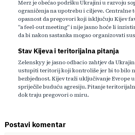
Merz je obećao podršku Ukrajini u razvoju s
ograničenja na upotrebu i ciljeve. Centralne 
opasnost da pregovori koji isključuju Kijev 
"a feel-out meeting" i nije jasno hoće li inzis
da bi nakon sastanka mogao organizovati sus
Stav Kijeva i teritorijalna pitanja
Zelenskyy je jasno odbacio zahtjev da Ukrajin
ustupiti teritorij koji kontroliše jer bi to bi
bezbjednost. Kijev traži uključivanje Evrope 
spriječile buduću agresiju. Pitanje teritorija
dok traju pregovori o miru.
Postavi komentar