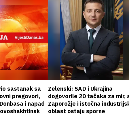
vio sastanak sa
Zelenski: SAD i Ukrajina
vni pregovori,
dogovorile 20 tačaka za mir, a
 Donbasa i napad
Zaporožje i istočna industrijs
 Novoshakhtinsk
oblast ostaju sporne