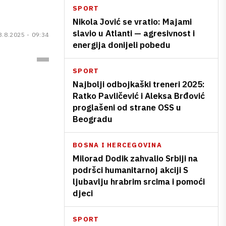
SPORT
Nikola Jović se vratio: Majami
slavio u Atlanti — agresivnost i
3.8.2025 - 09:34
energija donijeli pobedu
SPORT
Najbolji odbojkaški treneri 2025:
Ratko Pavličević i Aleksa Brđović
proglašeni od strane OSS u
Beogradu
BOSNA I HERCEGOVINA
Milorad Dodik zahvalio Srbiji na
podršci humanitarnoj akciji S
ljubavlju hrabrim srcima i pomoći
djeci
SPORT