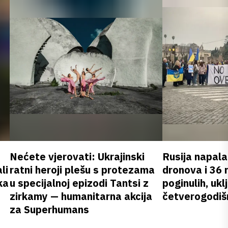
Nećete vjerovati: Ukrajinski
Rusija napala
li
ratni heroji plešu s protezama
dronova i 36 
ka
u specijalnoj epizodi Tantsi z
poginulih, ukl
zirkamy — humanitarna akcija
četverogodišn
za Superhumans