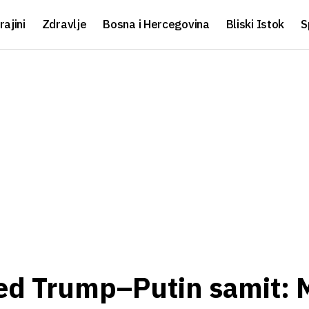
rajini
Zdravlje
Bosna i Hercegovina
Bliski Istok
S
ed Trump–Putin samit: M