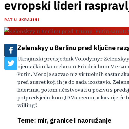
evropski lideri raspravl
RAT U UKRAJINI
Zelenskyy u Berlinu pred ključne ra
Ukrajinski predsjednik Volodymyr Zelenskyy po
njemačkim kancelarom Friedrichom Merzom 
Putin. Merz je sazvao niz virtuelnih sastanaka
pred susret koji ih je do sada izostavio. Zele
liderima, potom učestvovati u pozivu s pr
potpredsjednikom JD Vanceom, a kasnije će bit
willing".
Teme: mir, granice i naoružanje