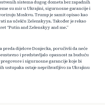
opstvenih sistema dugog dometa bez zapadnih
teme su mir u Ukrajini, sigurnosne garancije i
favorizuju Moskvu. Trump je samit opisao kao
tirati na učešću Zelenskyya. Također je rekao
ret “Putin and Zelenskyy and me.”
a preda dijelove Donjecka, poručivši da neće
lo neustavno i predstavljalo opasnost za buduću
u pregovore i sigurnosne garancije koje bi
lnih ustupaka ostaje neprihvatljivo za Ukrajinu