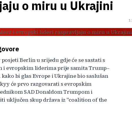
jaju o miru u Ukrajini
1
zgovore
sjeti Berlin u srijedu gdje će se sastati s
i evropskim liderima prije samita Trump–
 kako bi glas Evrope i Ukrajine bio saslušan
nskyy će prvo razgovarati s evropskim
edsjednikom SAD Donaldom Trumpom i
i uključen skup država iz "coalition of the