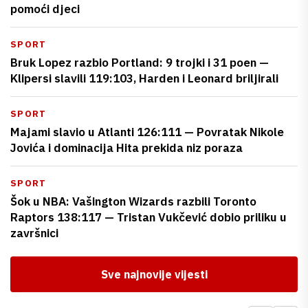
pomoći djeci
SPORT
Bruk Lopez razbio Portland: 9 trojki i 31 poen —
Klipersi slavili 119:103, Harden i Leonard briljirali
SPORT
Majami slavio u Atlanti 126:111 — Povratak Nikole
Jovića i dominacija Hita prekida niz poraza
SPORT
Šok u NBA: Vašington Wizards razbili Toronto
Raptors 138:117 — Tristan Vukčević dobio priliku u
završnici
Sve najnovije vijesti