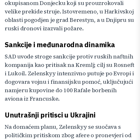
okupisanom Donjecku koji su prouzrokovali
velike prekide struje. Istovremeno, u Harkivskoj
oblasti pogodjen je grad Berestyn, a u Dnjipru su
ruski dronovi izazvali požare.
Sankcije i međunarodna dinamika
SAD uvode stroge sankcije protiv ruskih naftnih
kompanija kao pritisak na Kremlj; cilj su Rosneft
i Lukoil. Zelenskyy intenzivno putuje po Evropi i
dogovara vojnu i finansijsku pomoć, uključujući
namjeru kupovine do 100 Rafale borbenih
aviona iz Francuske.
Unutrašnji pritisci u Ukrajini
Na domaćem planu, Zelenskyy se suočava s
političkim pritiskom zbog afere o pronevjeri od