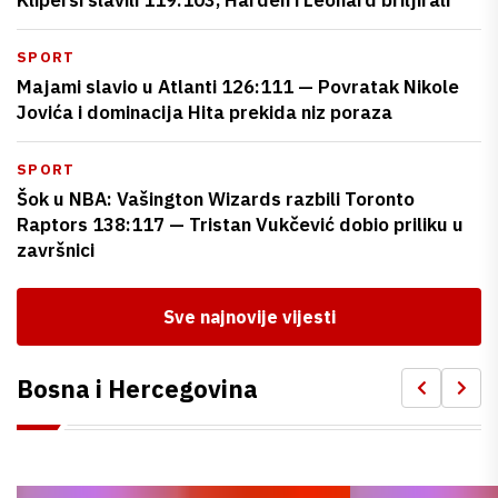
Klipersi slavili 119:103, Harden i Leonard briljirali
SPORT
Majami slavio u Atlanti 126:111 — Povratak Nikole
Jovića i dominacija Hita prekida niz poraza
SPORT
Šok u NBA: Vašington Wizards razbili Toronto
Raptors 138:117 — Tristan Vukčević dobio priliku u
završnici
Sve najnovije vijesti
Bosna i Hercegovina