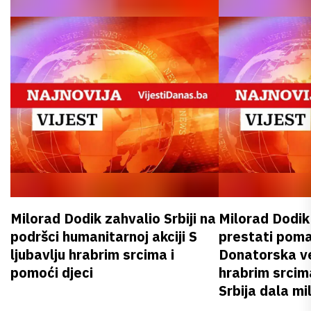
Milorad Dodik zahvalio Srbiji na
Milorad Dodi
podršci humanitarnoj akciji S
prestati poma
ljubavlju hrabrim srcima i
Donatorska ve
pomoći djeci
hrabrim srcim
Srbija dala mi