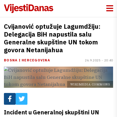
Cvijanović optužuje Lagumdžiju:
Delegacija BiH napustila salu
Generalne skupštine UN tokom
govora Netanijahua
BOSNA I HERCEGOVINA
26.9.2025 - 20:40
WIKIMEDIA COMMONS
Incident u Generalnoj skupštini UN