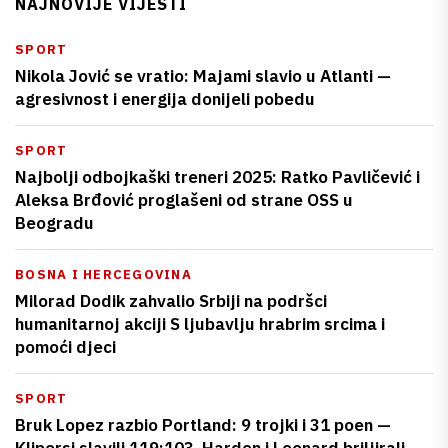
NAJNOVIJE VIJESTI
SPORT
Nikola Jović se vratio: Majami slavio u Atlanti —
agresivnost i energija donijeli pobedu
SPORT
Najbolji odbojkaški treneri 2025: Ratko Pavličević i
Aleksa Brđović proglašeni od strane OSS u
Beogradu
BOSNA I HERCEGOVINA
Milorad Dodik zahvalio Srbiji na podršci
humanitarnoj akciji S ljubavlju hrabrim srcima i
pomoći djeci
SPORT
Bruk Lopez razbio Portland: 9 trojki i 31 poen —