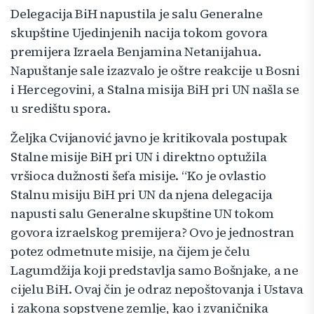
Delegacija BiH napustila je salu Generalne
skupštine Ujedinjenih nacija tokom govora
premijera Izraela Benjamina Netanijahua.
Napuštanje sale izazvalo je oštre reakcije u Bosni
i Hercegovini, a Stalna misija BiH pri UN našla se
u središtu spora.
Željka Cvijanović javno je kritikovala postupak
Stalne misije BiH pri UN i direktno optužila
vršioca dužnosti šefa misije. “Ko je ovlastio
Stalnu misiju BiH pri UN da njena delegacija
napusti salu Generalne skupštine UN tokom
govora izraelskog premijera? Ovo je jednostran
potez odmetnute misije, na čijem je čelu
Lagumdžija koji predstavlja samo Bošnjake, a ne
cijelu BiH. Ovaj čin je odraz nepoštovanja i Ustava
i zakona sopstvene zemlje, kao i zvaničnika