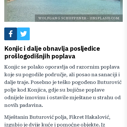
WOLFGANG SCHUPPENER
-
UNSPLASH.COM
Konjic i dalje obnavlja posljedice
prošlogodišnjih poplava
Konjic se polako oporavlja od razornim poplava
koje su pogodile područje, ali posao na sanaciji i
dalje traje. Posebno je teško pogođeno Buturović
polje kod Konjica, gdje su bujične poplave
odnijele imovinu i ostavile mještane u strahu od
novih padavina.
Mještanin Buturović polja, Fikret Hakalović,
izgubio je dvije kuće i pomoćne objekte. Iz