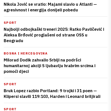
Nikola Jović se vratio: Majami slavio u Atlanti —
agresivnost i energija donijeli pobedu
SPORT
Najbolji odbojkaški treneri 2025: Ratko Pavličević i
Aleksa Brđović proglašeni od strane OSS u
Beogradu
BOSNA I HERCEGOVINA
Milorad Dodik zahvalio Srbiji na podršci
humanitarnoj akciji S ljubavlju hrabrim srcima i
pomoći djeci
SPORT
Bruk Lopez razbio Portland: 9 trojki i 31 poen —
Klipersi slavili 119:103, Harden i Leonard briljirali
SPORT