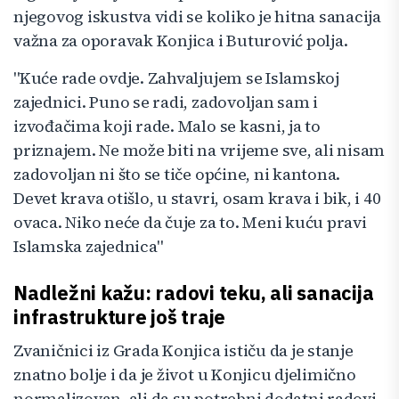
njegovog iskustva vidi se koliko je hitna sanacija
važna za oporavak Konjica i Buturović polja.
"Kuće rade ovdje. Zahvaljujem se Islamskoj
zajednici. Puno se radi, zadovoljan sam i
izvođačima koji rade. Malo se kasni, ja to
priznajem. Ne može biti na vrijeme sve, ali nisam
zadovoljan ni što se tiče općine, ni kantona.
Devet krava otišlo, u stavri, osam krava i bik, i 40
ovaca. Niko neće da čuje za to. Meni kuću pravi
Islamska zajednica"
Nadležni kažu: radovi teku, ali sanacija
infrastrukture još traje
Zvaničnici iz Grada Konjica ističu da je stanje
znatno bolje i da je život u Konjicu djelimično
normalizovan, ali da su potrebni dodatni radovi