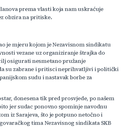
vu članova prema vlasti koja nam uskraćuje
ez obzira na pritiske.
kao je mjeru kojom je Nezavisnom sindikatu
vnosti vezane uz organiziranje štrajka do
cilj osigurati nesmetano pružanje
 su zabrane i pritisci neprihvatljivi i politički
upanijskom sudu i nastavak borbe za
ostar, donesena tik pred prosvjede, po našem
sobito jer sudac ponovno spominje navodnu
om iz Sarajeva, što je potpuno netočno i
egovaračkog tima Nezavisnog sindikata SKB