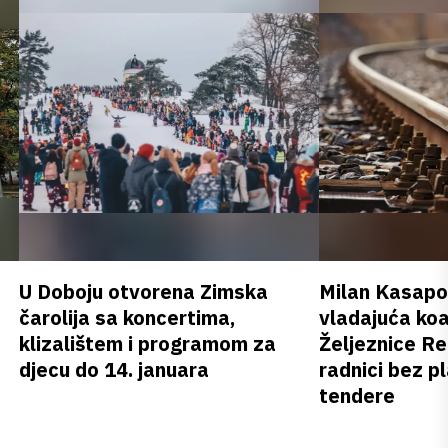
U Doboju otvorena Zimska
Milan Kasapov
čarolija sa koncertima,
vladajuća koa
klizalištem i programom za
Željeznice Re
djecu do 14. januara
radnici bez pl
tendere