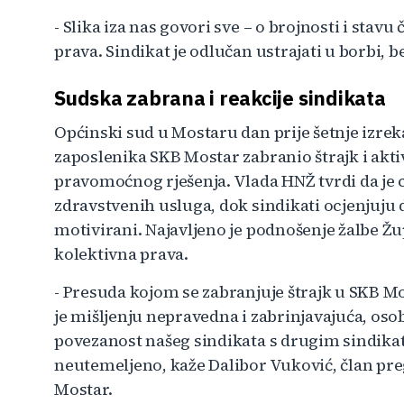
- Slika iza nas govori sve – o brojnosti i sta
prava. Sindikat je odlučan ustrajati u borbi, b
Sudska zabrana i reakcije sindikata
Općinski sud u Mostaru dan prije šetnje izre
zaposlenika SKB Mostar zabranio štrajk i akti
pravomoćnog rješenja. Vlada HNŽ tvrdi da je 
zdravstvenih usluga, dok sindikati ocjenjuju da
motivirani. Najavljeno je podnošenje žalbe Ž
kolektivna prava.
- Presuda kojom se zabranjuje štrajk u SKB M
je mišljenju nepravedna i zabrinjavajuća, o
povezanost našeg sindikata s drugim sindikat
neutemeljeno, kaže Dalibor Vuković, član pr
Mostar.