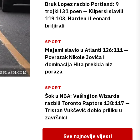
Bruk Lopez razbio Portland: 9
trojki i 31 poen — Klipersi slavili
119:103, Harden i Leonard
briljirali
SPORT
Majami slavio u Atlanti 126:111 —
Povratak Nikole Jovića i
dominacija Hita prekida niz
poraza
SPLASH.COM
SPORT
Šok u NBA: Vašington Wizards
razbili Toronto Raptors 138:117 —
Tristan Vukčević dobio priliku u
završnici
Sve najnovije vijesti