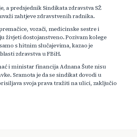
je, a predsjednik Sindikata zdravstva SŽ
 uvaži zahtjeve zdravstvenih radnika.
premačice, vozači, medicinske sestre i
aju živjeti dostojanstveno. Pozivam kolege
 samo s hitnim slučajevima, kazao je
blasti zdravstva u FBiH.
hać i ministar financija Adnana Šute nisu
avke. Sramota je da se sindikat dovodi u
siljava svoja prava tražiti na ulici, zaključio