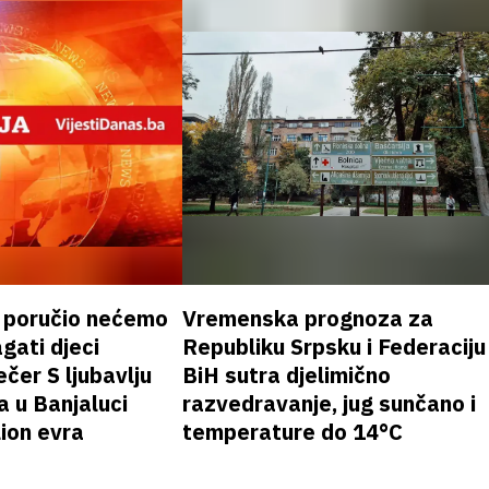
k poručio nećemo
Vremenska prognoza za
gati djeci
Republiku Srpsku i Federaciju
čer S ljubavlju
BiH sutra djelimično
a u Banjaluci
razvedravanje, jug sunčano i
lion evra
temperature do 14°C