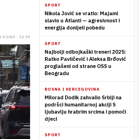
SPORT
Nikola Jović se vratio: Majami
slavio u Atlanti — agresivnost i
energija donijeli pobedu
6.9.2025 - 13:59
SPORT
Najbolji odbojkaški treneri 2025:
Ratko Pavličević i Aleksa Brđović
proglašeni od strane OSS u
Beogradu
BOSNA I HERCEGOVINA
Milorad Dodik zahvalio Srbiji na
podršci humanitarnoj akciji S
ljubavlju hrabrim srcima i pomoći
djeci
SPORT