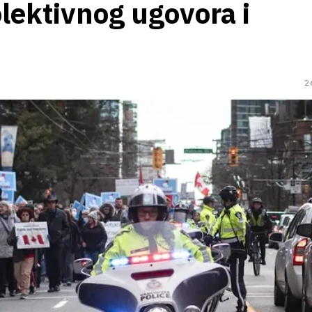
olektivnog ugovora i
2