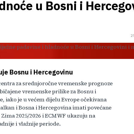
dnoće u Bosni i Hercegov
u
2
je Bosnu i Hercegovinu
ntra za srednjoročne vremenske prognoze
ičajene vremenske prilike za Bosnu i
 iako je u većem dijelu Evrope očekivana
Balkan i Bosna i Hercegovina imati povećane
. Zima 2025/2026 i ECMWF ukazuju na
nije i vlažnije periode.