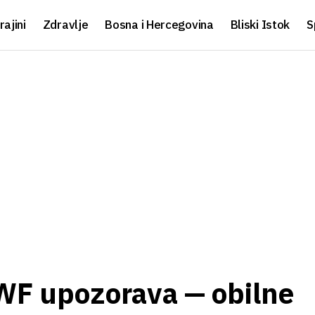
rajini
Zdravlje
Bosna i Hercegovina
Bliski Istok
S
F upozorava — obilne