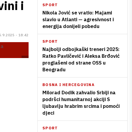
ini i
SPORT
Nikola Jović se vratio: Majami
slavio u Atlanti — agresivnost i
energija donijeli pobedu
5.9.2025 - 18:42
SPORT
Najbolji odbojkaški treneri 2025:
Ratko Pavličević i Aleksa Brđović
proglašeni od strane OSS u
Beogradu
BOSNA I HERCEGOVINA
Milorad Dodik zahvalio Srbiji na
podršci humanitarnoj akciji S
ljubavlju hrabrim srcima i pomoći
djeci
SPORT