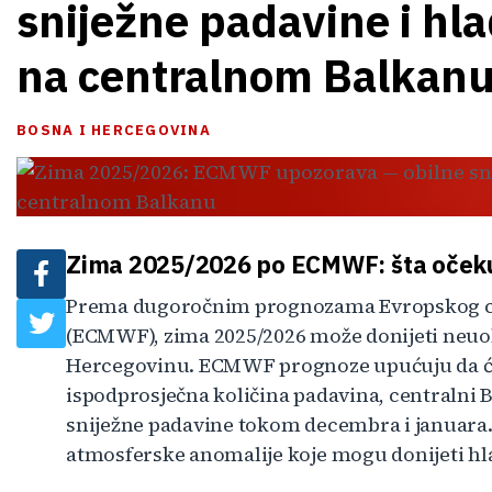
sniježne padavine i hla
na centralnom Balkan
BOSNA I HERCEGOVINA
Zima 2025/2026 po ECMWF: šta očeku
Prema dugoročnim prognozama Evropskog ce
(ECMWF), zima 2025/2026 može donijeti neuob
Hercegovinu. ECMWF prognoze upućuju da će,
ispodprosječna količina padavina, centralni 
sniježne padavine tokom decembra i januara
atmosferske anomalije koje mogu donijeti hlad