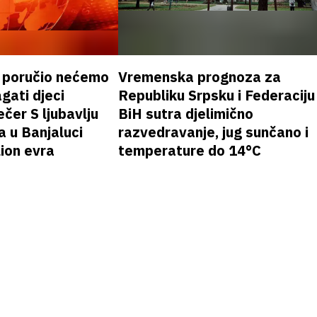
k poručio nećemo
Vremenska prognoza za
gati djeci
Republiku Srpsku i Federaciju
čer S ljubavlju
BiH sutra djelimično
a u Banjaluci
razvedravanje, jug sunčano i
lion evra
temperature do 14°C