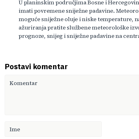
U planinskim područjima Bosne i Hercegovine 
imati povremene sniježne padavine. Meteorol
moguće sniježne oluje i niske temperature, n
ažuriranja pratite službene meteorološke iz
prognoze, snijeg i sniježne padavine na cent
Postavi komentar