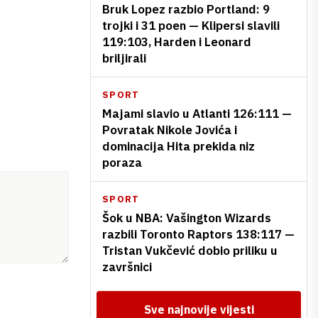
Bruk Lopez razbio Portland: 9
trojki i 31 poen — Klipersi slavili
119:103, Harden i Leonard
briljirali
SPORT
Majami slavio u Atlanti 126:111 —
Povratak Nikole Jovića i
dominacija Hita prekida niz
poraza
SPORT
Šok u NBA: Vašington Wizards
razbili Toronto Raptors 138:117 —
Tristan Vukčević dobio priliku u
završnici
Sve najnovije vijesti