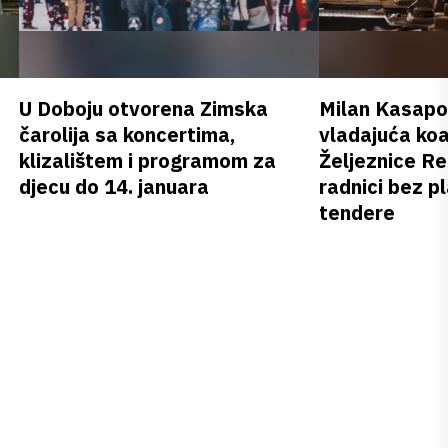
U Doboju otvorena Zimska
Milan Kasapov
čarolija sa koncertima,
vladajuća koa
klizalištem i programom za
Željeznice Re
djecu do 14. januara
radnici bez pl
tendere