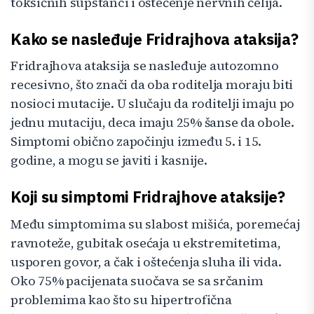
toksičnih supstanci i oštećenje nervnih ćelija.
Kako se nasleđuje Fridrajhova ataksija?
Fridrajhova ataksija se nasleđuje autozomno
recesivno, što znači da oba roditelja moraju biti
nosioci mutacije. U slučaju da roditelji imaju po
jednu mutaciju, deca imaju 25% šanse da obole.
Simptomi obično započinju između 5. i 15.
godine, a mogu se javiti i kasnije.
Koji su simptomi Fridrajhove ataksije?
Među simptomima su slabost mišića, poremećaj
ravnoteže, gubitak osećaja u ekstremitetima,
usporen govor, a čak i oštećenja sluha ili vida.
Oko 75% pacijenata suočava se sa srčanim
problemima kao što su hipertrofična