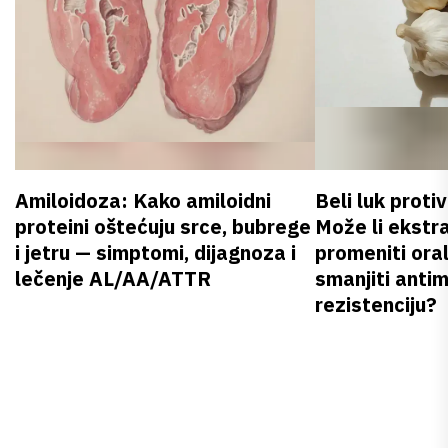
Amiloidoza: Kako amiloidni
Beli luk proti
proteini oštećuju srce, bubrege
Može li ekstr
i jetru — simptomi, dijagnoza i
promeniti oral
lečenje AL/AA/ATTR
smanjiti anti
rezistenciju?