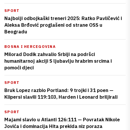
SPORT
Najbolji odbojkaški treneri 2025: Ratko Pavličević i
Aleksa Brđović proglašeni od strane OSS u
Beogradu
BOSNA I HERCEGOVINA
Milorad Dodik zahvalio Srbiji na podršci
humanitarnoj akciji S ljubavlju hrabrim srcima i
pomoći djeci
SPORT
Bruk Lopez razbio Portland: 9 trojki i 31 poen —
Klipersi slavili 119:103, Harden i Leonard briljirali
SPORT
Majami slavio u Atlanti 126:111 — Povratak Nikole
Jovića i dominacija Hita prekida niz poraza