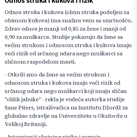
Odnos struka i kukova i rizik
Odnos struka i kukova (obim struka podeljen sa
obimom kukova) ima snažnu vezu sa smrtnošću.
Zdrav odnos je manji od 0,85 za žene i manji od
0,90 za muškarce. Studije pokazuju da žene sa
većim strukom i odnosom struka i kukova imaju
veći rizik od srčanog udara nego muškarci sa
sličnom raspodelom masti.
- Otkrili smo da žene sa većim strukom i
odnosom struka i kukova imaju veći rizik od
srčanog udara nego muškarci koji imaju sličan
"oblik jabuke" - rekla je vodeća autorka studije
Sane Piters, istraživačica na Institutu Džordž za
globalno zdravlje na Univerzitetu u Oksfordu u
Velikoj Britaniji.
- Intenzivniji skrining rizika i razvoja