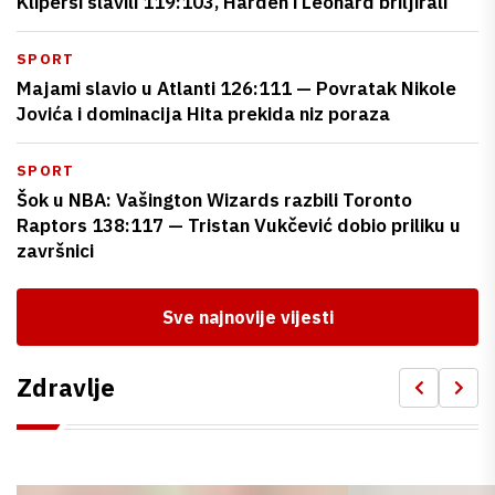
Klipersi slavili 119:103, Harden i Leonard briljirali
SPORT
Majami slavio u Atlanti 126:111 — Povratak Nikole
Jovića i dominacija Hita prekida niz poraza
SPORT
Šok u NBA: Vašington Wizards razbili Toronto
Raptors 138:117 — Tristan Vukčević dobio priliku u
završnici
Sve najnovije vijesti
Zdravlje