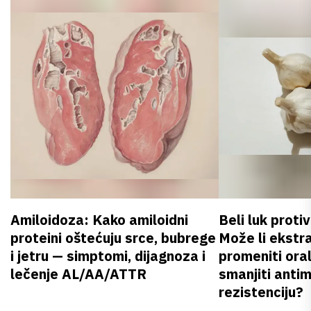
Amiloidoza: Kako amiloidni
Beli luk proti
proteini oštećuju srce, bubrege
Može li ekstr
i jetru — simptomi, dijagnoza i
promeniti oral
lečenje AL/AA/ATTR
smanjiti anti
rezistenciju?