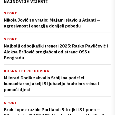
NAJNOVIJE VIJESTI
SPORT
Nikola Jović se vratio: Majami slavio u Atlanti —
agresivnost i energija donijeli pobedu
SPORT
Najbolji odbojkaški treneri 2025: Ratko Pavličević i
Aleksa Brđović proglašeni od strane OSS u
Beogradu
BOSNA I HERCEGOVINA
Milorad Dodik zahvalio Srbiji na podršci
humanitarnoj akciji S ljubavlju hrabrim srcima i
pomoći djeci
SPORT
Bruk Lopez razbio Portland: 9 trojki i 31 poen —