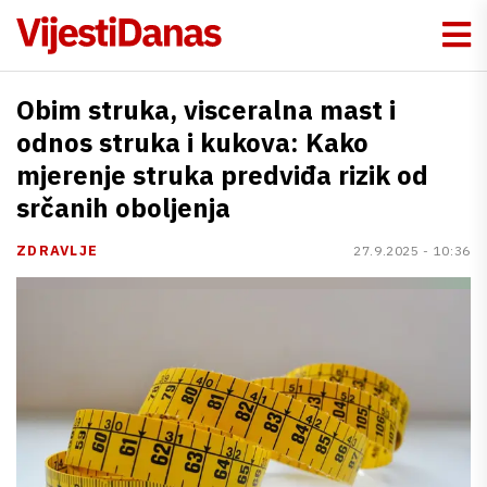
Obim struka, visceralna mast i
odnos struka i kukova: Kako
mjerenje struka predviđa rizik od
srčanih oboljenja
ZDRAVLJE
27.9.2025 - 10:36