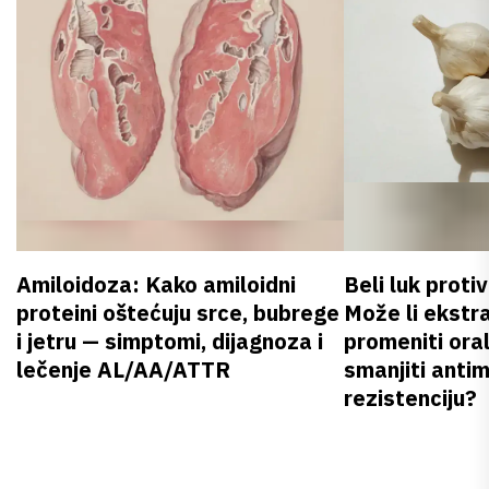
Amiloidoza: Kako amiloidni
Beli luk proti
proteini oštećuju srce, bubrege
Može li ekstr
i jetru — simptomi, dijagnoza i
promeniti oral
lečenje AL/AA/ATTR
smanjiti anti
rezistenciju?