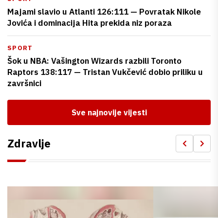
Majami slavio u Atlanti 126:111 — Povratak Nikole
Jovića i dominacija Hita prekida niz poraza
SPORT
Šok u NBA: Vašington Wizards razbili Toronto
Raptors 138:117 — Tristan Vukčević dobio priliku u
završnici
Sve najnovije vijesti
Zdravlje