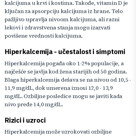
kalcijuma u krvi i kostima. Takođe, vitamin D je
ključan za apsorpciju kalcijuma iz hrane. Telo
pažljivo upravlja nivoom kalcijuma, ali razni
lekovi i zdravstvena stanja mogu izazvati
povišene vrednosti kalcijuma.
Hiperkalcemija - učestalost i simptomi
Hiperkalcemija pogađa oko 1-2% populacije, a
najčešće se javlja kod žena starijih od 50 godina.
Blaga hiperkalcemija dešava se na nivou od 10,5 -
11,9 mg/dL, dok umerena iznosi 12,0 - 13,9
mg/dL. Ozbiljne posledice mogu se javiti kada
nivo pređe 14,0 mg/dL.
Rizici i uzroci
Hiperkalcemija može uzrokovati ozbiljne