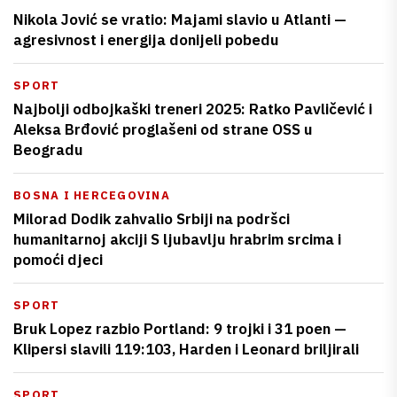
Nikola Jović se vratio: Majami slavio u Atlanti —
agresivnost i energija donijeli pobedu
SPORT
Najbolji odbojkaški treneri 2025: Ratko Pavličević i
Aleksa Brđović proglašeni od strane OSS u
Beogradu
BOSNA I HERCEGOVINA
Milorad Dodik zahvalio Srbiji na podršci
humanitarnoj akciji S ljubavlju hrabrim srcima i
pomoći djeci
SPORT
Bruk Lopez razbio Portland: 9 trojki i 31 poen —
Klipersi slavili 119:103, Harden i Leonard briljirali
SPORT