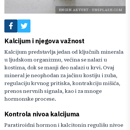
ENGIN AKYURT
-
UNSPLASH.COM
Kalcijum i njegova važnost
Kalcijum predstavlja jedan od ključnih minerala
u ljudskom organizmu, većina se nalazi u
kostima, dok se manji deo nalazi u krvi. Ovaj
mineral je neophodan za jačinu kostiju i zuba,
regulaciju krvnog pritiska, kontrakciju mišića,
prenos nervnih signala, kao i za mnoge
hormonske procese.
Kontrola nivoa kalcijuma
Paratiroidni hormon i kalcitonin regulišu nivoe