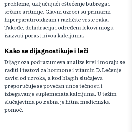
probleme, uključujući oštećenje bubrega i
srčane aritmije. Glavni uzroci su primarni
hiperparatiroidizam i različite vrste raka.
Takođe, dehidracija i određeni lekovi mogu
izazvati porast nivoa kalcijuma.
Kako se dijagnostikuje i leči
Dijagnoza podrazumeva analize krvi i moraju se
raditi i testovi za hormone i vitamin D. Lečenje
zavisi od uzroka, a kod blagih slučajeva
preporučuje se povećan unos tečnosti i
izbegavanje suplemenata kalcijuma. U težim
slučajevima potrebna je hitna medicinska
pomoć.