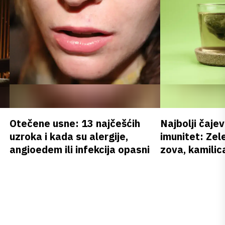
Otečene usne: 13 najčešćih
Najbolji čajev
uzroka i kada su alergije,
imunitet: Zele
angioedem ili infekcija opasni
zova, kamilica