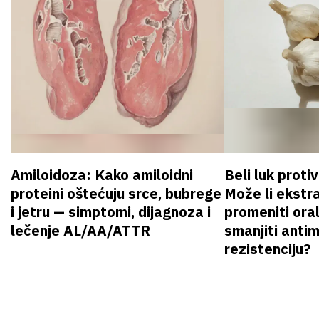
Amiloidoza: Kako amiloidni
Beli luk proti
proteini oštećuju srce, bubrege
Može li ekstr
i jetru — simptomi, dijagnoza i
promeniti oral
lečenje AL/AA/ATTR
smanjiti anti
rezistenciju?