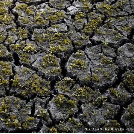
NICOLAS HOUDAYER
-
UN