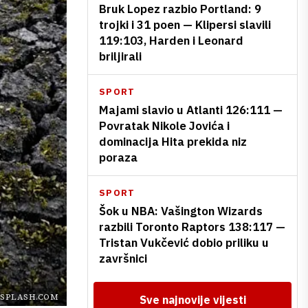
Bruk Lopez razbio Portland: 9
trojki i 31 poen — Klipersi slavili
119:103, Harden i Leonard
briljirali
SPORT
Majami slavio u Atlanti 126:111 —
Povratak Nikole Jovića i
dominacija Hita prekida niz
poraza
SPORT
Šok u NBA: Vašington Wizards
razbili Toronto Raptors 138:117 —
Tristan Vukčević dobio priliku u
završnici
SPLASH.COM
Sve najnovije vijesti