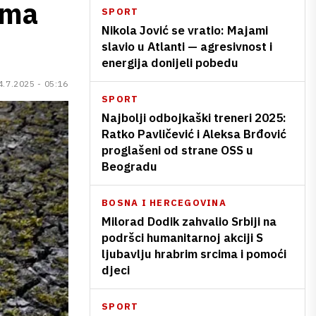
ema
SPORT
Nikola Jović se vratio: Majami
slavio u Atlanti — agresivnost i
energija donijeli pobedu
4.7.2025 - 05:16
SPORT
Najbolji odbojkaški treneri 2025:
Ratko Pavličević i Aleksa Brđović
proglašeni od strane OSS u
Beogradu
BOSNA I HERCEGOVINA
Milorad Dodik zahvalio Srbiji na
podršci humanitarnoj akciji S
ljubavlju hrabrim srcima i pomoći
djeci
SPORT