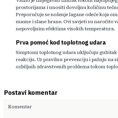
Važno je izbjegavati izlazak tokom najtoplijeg
prostorijama i unositi dovoljnu količinu tečno
Preporučuje se nošenje lagane odeće koja omog
masne i slane hrane. Ovi savjeti su naročito v
nepovoljnim efektima visokih temperatura.
Prva pomoć kod toplotnog udara
Simptomi toplotnog udara uključuju gubitak svi
reakciju. Uz pravilnu prevenciju i pažnju na 
ozbiljnih zdravstvenih problema tokom toplot
Postavi komentar