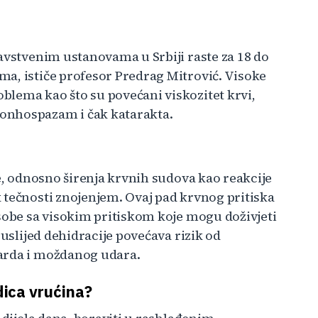
avstvenim ustanovama u Srbiji raste za 18 do
a, ističe profesor Predrag Mitrović. Visoke
lema kao što su povećani viskozitet krvi,
onhospazam i čak katarakta.
i
je, odnosno širenja krvnih sudova kao reakcije
 tečnosti znojenjem. Ovaj pad krvnog pritiska
osobe sa visokim pritiskom koje mogu doživjeti
 uslijed dehidracije povećava rizik od
arda i moždanog udara.
dica vrućina?