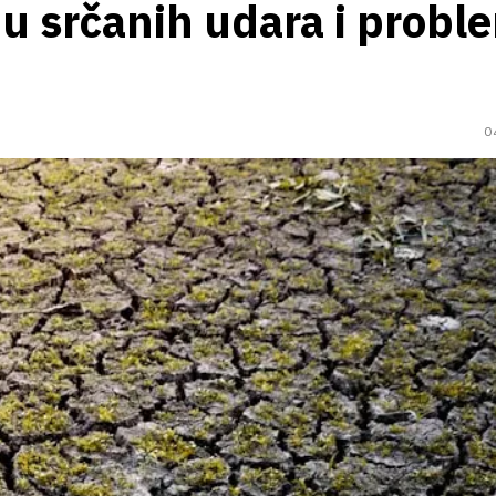
ju srčanih udara i probl
0