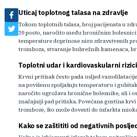
Uticaj toplotnog talasa na zdravlje
Tokom toplotnih talasa, broj pacijenata u zdr
20 posto, naročito među hroničnim bolesnicim
temperature doprinose nizu zdravstvenih prob
tromboza, stvaranje bubrežnih kamenaca, br
Toplotni udar i kardiovaskularni rizic
Krvni pritisak često pada usljed vazodilataci
na povišenu spoljašnju temperaturu i gubitak
naročito ugrožava hronične bolesnike, ali i 
značajniji pad pritiska. Povećana gustina krvi
tromboze, što može dovesti do infarkta miok
Kako se zaštititi od negativnih poslje