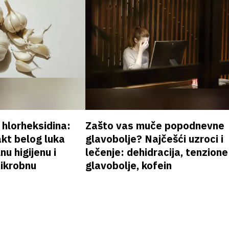
v hlorheksidina:
Zašto vas muče popodnevne
akt belog luka
glavobolje? Najčešći uzroci i
nu higijenu i
lečenje: dehidracija, tenzione
mikrobnu
glavobolje, kofein