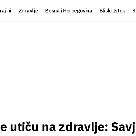
rajini
Zdravlje
Bosna i Hercegovina
Bliski Istok
S
 utiču na zdravlje: Savj