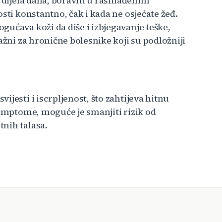
 dijela dana, boraviti u rashlađenim
sti konstantno, čak i kada ne osjećate žeđ.
ućava koži da diše i izbjegavanje teške,
ažni za hronične bolesnike koji su podložniji
jesti i iscrpljenost, što zahtijeva hitnu
simptome, moguće je smanjiti rizik od
nih talasa.